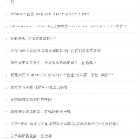
列
LTSPICE 仿真 NPN LED SPICE MODELS ETC
SENNHEISER PX100 EQ上古神器 SONY MDR7506 HOW TO咋弄？
冷眼旁观“老店卖假线翻车”
水深10米？耳机及音响发烧圈对小白而言到底水有多深
我往太平洋里撒了一斤盐海水因此更咸了，你信吗？
百元大耳 SUPERLUX HD681B 个性化EQ咋弄，个性“声纹”？
雷雨季节来临 谨防HIFI地盒没接地
音响线材发烧信仰的拷问
新年来临读读旧闻，有钱能使磨推鬼
关于“癔症”这个过时的术语和某些耳机/音响发烧友的“超自然能力”
关于美标插座的一些指标