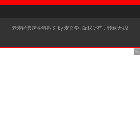
老麦经典跨学科散文 by
麦文学
. 版权所有，转载无妨!