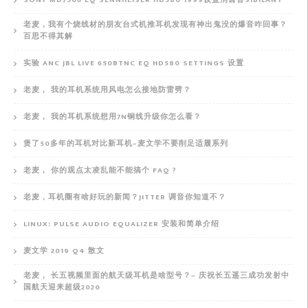
SONY MD7506 EQ SENNHEISER HD580 1999设置消齿音SIBILANT
老麦，我有个烧线材的朋友台式机推耳机发现有神出鬼没的爆音咋回事？
百思不得其解
实验 ANC JBL LIVE 650BTNC EQ HD580 SETTINGS 设置
老麦， 我的耳机系统用风电怎么接地防雷劈？
老麦， 我的耳机系统想用7N铜线升级你怎么看？
煲了50多年的耳机对比新耳机–麦文学不要削足适履系列
老麦， 你的观点太凌乱能不能搞个 FAQ ?
老麦，耳机圈有啥好玩的新闻？JITTER 调音你知道不？
LINUX: PULSE AUDIO EQUALIZER 安装和简单介绍
麦文学 2019 Q4 散文
老麦， 长五视频里面的航天级耳机是啥型号？– 庆祝长五遥三成功发射中
国航天迎来超级2020