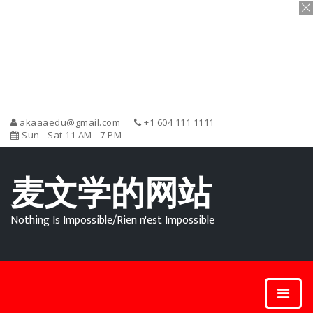
akaaaedu@gmail.com
+1 604 111 1111
Sun - Sat 11 AM - 7 PM
麦文学的网站
Nothing Is Impossible/Rien n'est Impossible