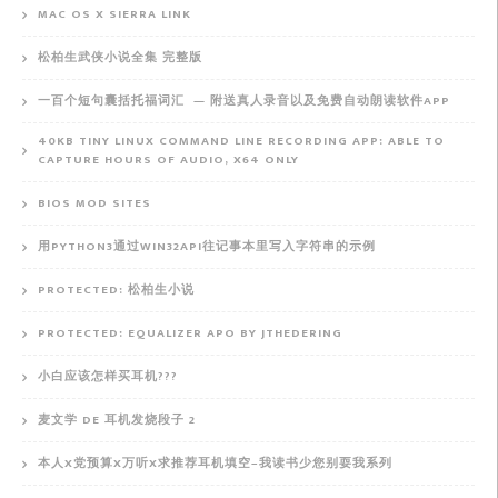
MAC OS X SIERRA LINK
松柏生武侠小说全集 完整版
一百个短句囊括托福词汇 — 附送真人录音以及免费自动朗读软件APP
40KB TINY LINUX COMMAND LINE RECORDING APP: ABLE TO
CAPTURE HOURS OF AUDIO, X64 ONLY
BIOS MOD SITES
用PYTHON3通过WIN32API往记事本里写入字符串的示例
PROTECTED: 松柏生小说
PROTECTED: EQUALIZER APO BY JTHEDERING
小白应该怎样买耳机???
麦文学 DE 耳机发烧段子 2
本人X党预算X万听X求推荐耳机填空–我读书少您别耍我系列