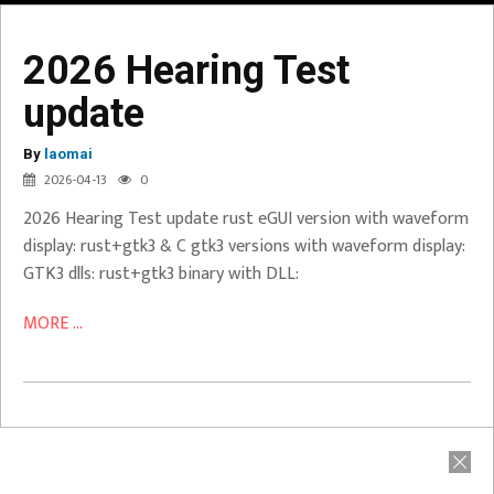
2026 Hearing Test
update
2026
Hearing
By
Test
laomai
2026-04-13
0
update
2026 Hearing Test update rust eGUI version with waveform
display: rust+gtk3 & C gtk3 versions with waveform display:
GTK3 dlls: rust+gtk3 binary with DLL:
MORE ...