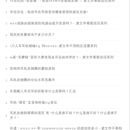
19世纪的“贵金属”：铝质16AWG音箱线实测 — 麦文学看图说话系列
非也非也：电信号在导线里传播速度很快接近光速?
NAS或路由器换线性电源会提升音质吗？– 麦文学看图说话系列
现在的音量相当于多少分贝？
1刀入耳耳机精确EQ 到HD580–麦文学不用削足适履系列
N届“采樱桃”盲听大赛发现金耳朵如何评价？– 麦文学看图说话系列
音响和耳机发烧圈的蘑菇原则
耳机发烧圈的论坛水军洗脑术
长期戴入耳式耳机听歌有什么危害吗？汇总
耳机“调音”及音响终极EQ老法
耳机发烧刺裸裸的谎言 答“什么是推不动？什么是推不好？什么是推不
开？”
补遗：KOSS PP 和 SENNHEISER HD650 的差别有多小 –麦文学不要削