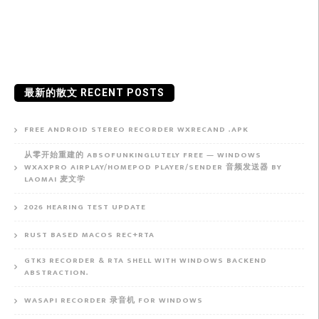
最新的散文 RECENT POSTS
FREE ANDROID STEREO RECORDER WXRECAND .APK
从零开始重建的 ABSOFUNKINGLUTELY FREE — WINDOWS
WXAXPRO AIRPLAY/HOMEPOD PLAYER/SENDER 音频发送器 BY
LAOMAI 麦文学
2026 HEARING TEST UPDATE
RUST BASED MACOS REC+RTA
GTK3 RECORDER & RTA SHELL WITH WINDOWS BACKEND
ABSTRACTION.
WASAPI RECORDER 录音机 FOR WINDOWS