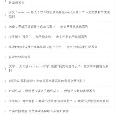
足适履系列
回复 “IPHONE 用入耳式耳机听歌几格是80分贝以下？”–麦文学初中文化
系列
老麦，无线耳机致癌？你怎么看？ — 麦文学笑熬浆糊系列
文字版： 再见了， 知乎烧友们 — 麦文学相忘于江湖系列
您听歌的时候是全程龟息吗？的上下文 — 麦文学相忘于江湖系列
盲听铁丝和铜丝
文字： 大耳机AKG K701非常“难推”的真相是什么？– 麦文学看图说话系
列
(超导体)耳机发烧：为啥放屁会让耳机的音质突然变好？
对话线材 – 我读书少该怎么玩线材？ — 我读书少您别耍我系列
文字稿： 对话线材 – 我读书少该怎么玩线材？ — 我读书少您别耍我系列
中英对照讲解 免费高清高解析耳朵测听软件