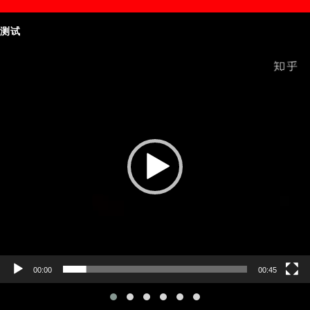
测试
Video
Player
00:00
00:45