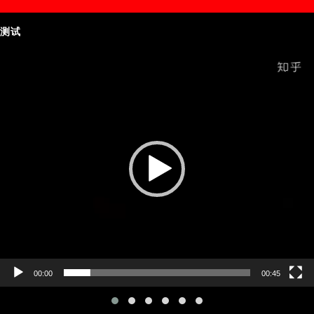
测试
Video
Player
00:00
00:45