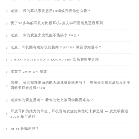
老麦， 我的耳机系统想用7N铜线升级你怎么看？
煲了50多年的耳机对比新耳机–麦文学不要削足适履系列
老麦， 你的观点太凌乱能不能搞个 FAQ ?
老麦，耳机圈有啥好玩的新闻？JITTER 调音你知道不？
LINUX: PULSE AUDIO EQUALIZER 安装和简单介绍
麦文学 2019 Q4 散文
老麦， 长五视频里面的航天级耳机是啥型号？– 庆祝长五遥三成功发射中
国航天迎来超级2020
老麦你的观点是啥？ 看你的散文被同学鄙视咋办？
耳放耳扩的推力的单位，耳机音响发烧的跨世纪未解之谜 — 麦文学喜迎
2020 新年系列
HI-FI 是骗局吗？