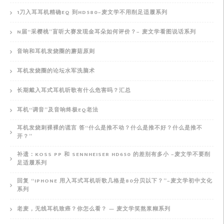
1刀入耳耳机精确EQ 到HD580–麦文学不用削足适履系列
N届“采樱桃”盲听大赛发现金耳朵如何评价？– 麦文学看图说话系列
音响和耳机发烧圈的蘑菇原则
耳机发烧圈的论坛水军洗脑术
长期戴入耳式耳机听歌有什么危害吗？汇总
耳机“调音”及音响终极EQ老法
耳机发烧刺裸裸的谎言 答“什么是推不动？什么是推不好？什么是推不
开？”
补遗：KOSS PP 和 SENNHEISER HD650 的差别有多小 –麦文学不要削
足适履系列
回复 “IPHONE 用入耳式耳机听歌几格是80分贝以下？”–麦文学初中文化
系列
老麦，无线耳机致癌？你怎么看？ — 麦文学笑熬浆糊系列