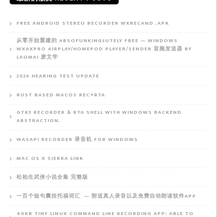
FREE ANDROID STEREO RECORDER WXRECAND .APK
从零开始重建的 ABSOFUNKINGLUTELY FREE — WINDOWS
WXAXPRO AIRPLAY/HOMEPOD PLAYER/SENDER 音频发送器 BY
LAOMAI 麦文学
2026 HEARING TEST UPDATE
RUST BASED MACOS REC+RTA
GTK3 RECORDER & RTA SHELL WITH WINDOWS BACKEND
ABSTRACTION.
WASAPI RECORDER 录音机 FOR WINDOWS
MAC OS X SIERRA LINK
松柏生武侠小说全集 完整版
一百个短句囊括托福词汇 — 附送真人录音以及免费自动朗读软件APP
40KB TINY LINUX COMMAND LINE RECORDING APP: ABLE TO