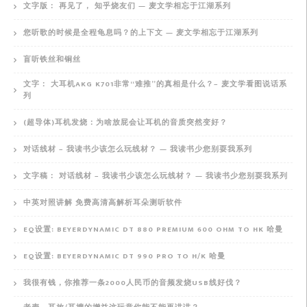
文字版： 再见了， 知乎烧友们 — 麦文学相忘于江湖系列
您听歌的时候是全程龟息吗？的上下文 — 麦文学相忘于江湖系列
盲听铁丝和铜丝
文字： 大耳机AKG K701非常“难推”的真相是什么？– 麦文学看图说话系
列
(超导体)耳机发烧：为啥放屁会让耳机的音质突然变好？
对话线材 – 我读书少该怎么玩线材？ — 我读书少您别耍我系列
文字稿： 对话线材 – 我读书少该怎么玩线材？ — 我读书少您别耍我系列
中英对照讲解 免费高清高解析耳朵测听软件
EQ设置: BEYERDYNAMIC DT 880 PREMIUM 600 OHM TO HK 哈曼
EQ设置: BEYERDYNAMIC DT 990 PRO TO H/K 哈曼
我很有钱，你推荐一条2000人民币的音频发烧USB线好伐？