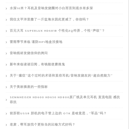
水深10米？耳机及音响发烧圈对小白而言到底水有多深
我往太平洋里撒了一斤盐海水因此更咸了，你信吗？
百元大耳 SUPERLUX HD681B 个性化EQ咋弄，个性“声纹”？
雷雨季节来临 谨防HIFI地盒没接地
音响线材发烧信仰的拷问
新年来临读读旧闻，有钱能使磨推鬼
关于“癔症”这个过时的术语和某些耳机/音响发烧友的“超自然能力”
关于美标插座的一些指标
SENNHEISER HD600 HD650 HD800原厂线及单元耳机 直流电阻 感抗
容抗
前苏联USSR 胆机的电子管上边的 OTK 是啥意思，“军品”吗？
老麦，帮耳放找个更恰当的比喻方式好吗？