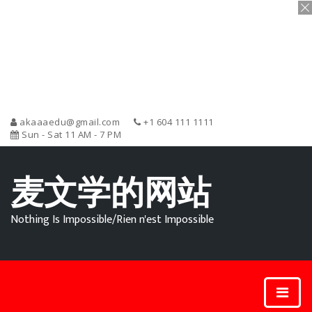
akaaaedu@gmail.com
+1 604 111 1111
Sun - Sat 11 AM - 7 PM
麦文学的网站
Nothing Is Impossible/Rien n'est Impossible