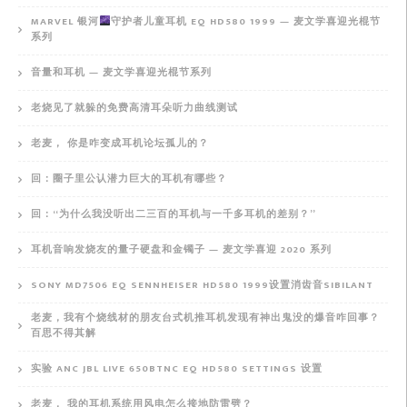
MARVEL 银河
守护者儿童耳机 EQ HD580 1999 — 麦文学喜迎光棍节
系列
音量和耳机 — 麦文学喜迎光棍节系列
老烧见了就躲的免费高清耳朵听力曲线测试
老麦， 你是咋变成耳机论坛孤儿的？
回：圈子里公认潜力巨大的耳机有哪些？
回：“为什么我没听出二三百的耳机与一千多耳机的差别？”
耳机音响发烧友的量子硬盘和金镯子 — 麦文学喜迎 2020 系列
SONY MD7506 EQ SENNHEISER HD580 1999设置消齿音SIBILANT
老麦，我有个烧线材的朋友台式机推耳机发现有神出鬼没的爆音咋回事？
百思不得其解
实验 ANC JBL LIVE 650BTNC EQ HD580 SETTINGS 设置
老麦， 我的耳机系统用风电怎么接地防雷劈？