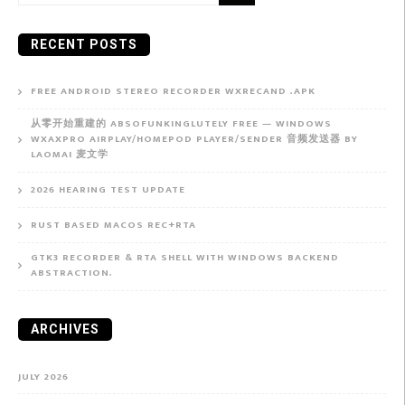
for:
RECENT POSTS
FREE ANDROID STEREO RECORDER WXRECAND .APK
从零开始重建的 ABSOFUNKINGLUTELY FREE — WINDOWS
WXAXPRO AIRPLAY/HOMEPOD PLAYER/SENDER 音频发送器 BY
LAOMAI 麦文学
2026 HEARING TEST UPDATE
RUST BASED MACOS REC+RTA
GTK3 RECORDER & RTA SHELL WITH WINDOWS BACKEND
ABSTRACTION.
ARCHIVES
JULY 2026