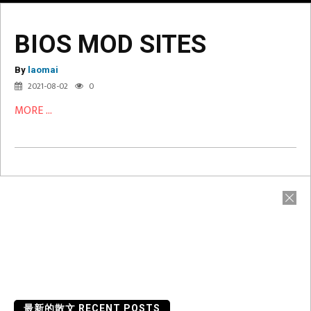
BIOS MOD SITES
BIOS
By
MOD
laomai
2021-08-02
0
SITES
MORE ...
最新的散文 RECENT POSTS