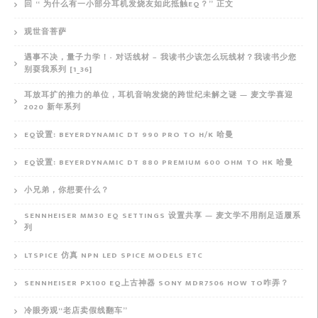
回 “ 为什么有一小部分耳机发烧友如此抵触EQ？” 正文
观世音菩萨
遇事不决，量子力学！- 对话线材 – 我读书少该怎么玩线材？我读书少您
别耍我系列 [1_36]
耳放耳扩的推力的单位，耳机音响发烧的跨世纪未解之谜 — 麦文学喜迎
2020 新年系列
EQ设置: BEYERDYNAMIC DT 990 PRO TO H/K 哈曼
EQ设置: BEYERDYNAMIC DT 880 PREMIUM 600 OHM TO HK 哈曼
小兄弟，你想要什么？
SENNHEISER MM30 EQ SETTINGS 设置共享 — 麦文学不用削足适履系
列
LTSPICE 仿真 NPN LED SPICE MODELS ETC
SENNHEISER PX100 EQ上古神器 SONY MDR7506 HOW TO咋弄？
冷眼旁观“老店卖假线翻车”