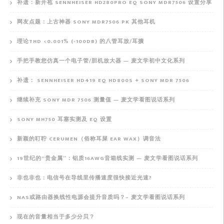
补遗：新开苞 SENNHEISER HD280PRO EQ SONY MDR7506 设置分享
网友点题：上古神器 SONY MDR7506 PK 其他耳机
理论THD <0.001% (-100DB) 的八管耳放/耳擴
手把手教您仿真一个电子管/胆机放大器 — 麦文学初中文化系列
补遗： SENNHEISER HD419 EQ HD800S + SONY MDR 7506
继续补充 SONY MDR 7506 测量值 — 麦文学看图说话系列
SONY MH750 耳塞实测及 EQ 设置
新颖的耵聍 CERUMEN（俗称耳屎 EAR WAX）调音法
19世纪的“贵金属”：铝质16AWG音箱线实测 — 麦文学看图说话系列
非也非也：电信号在导线里传播速度很快接近光速?
NAS或路由器换线性电源会提升音质吗？– 麦文学看图说话系列
现在的音量相当于多少分贝？