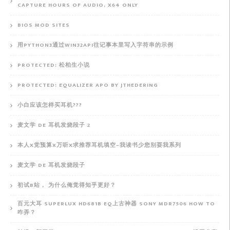
CAPTURE HOURS OF AUDIO, X64 ONLY
BIOS MOD SITES
用PYTHON3通过WIN32API往记事本里写入字符串的示例
PROTECTED: 松柏生小说
PROTECTED: EQUALIZER APO BY JTHEDERING
小白应该怎样买耳机???
麦文学 DE 耳机发烧段子 2
本人X党预算X万听X求推荐耳机填空–我读书少您别耍我系列
麦文学 DE 耳机发烧段子
初试B站， 为什么俺觉得知乎更好？
百元大耳 SUPERLUX HD681B EQ上古神器 SONY MDR7506 HOW TO
咋弄？