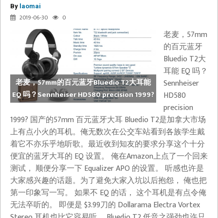
By
laomai
2019-06-30
0
老麦，57mm
的百元蓝牙
Bluedio T2大
耳能 EQ 吗？
老麦，57mm的百元蓝牙Bluedio T2大耳能
Sennheiser
EQ 吗？Sennheiser HD580 precision 1999?
HD580
precision
1999? 国产的57mm 百元蓝牙大耳 Bluedio T2是加拿大市场
上有点小火的耳机。俺无数次在公交车站看到各族学生戴
着它不亦乐乎地听歌。最近收到知友的要求分享这个十分
便宜的蓝牙大耳的 EQ 设置。 俺在Amazon上点了一个回来
测试， 顺便分享一下 Equalizer APO 的设置。 听感也许是
大家感兴趣的话题。为了避免大家入坑以后抱怨， 俺也把
第一印象写一写。 如果不 EQ 的话， 这个耳机是有点令俺
无法卒听的。 即便是 $3.99刀的 Dollarama Electra Vortex
Stereo 耳机也比它容易听。 Bluedio T2 低音之强劲也许只