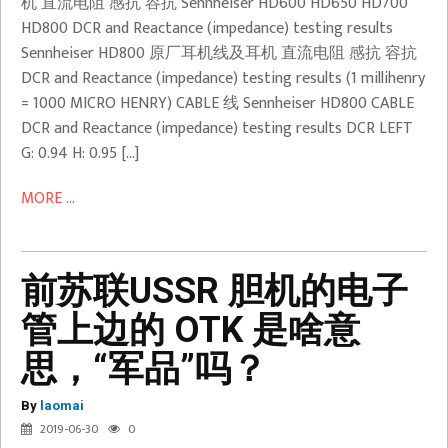
机 直流电阻 感抗 容抗 Sennheiser HD600 HD650 HD700
HD800 DCR and Reactance (impedance) testing results
Sennheiser HD800 原厂耳机线及耳机 直流电阻 感抗 容抗
DCR and Reactance (impedance) testing results (1 millihenry
= 1000 MICRO HENRY) CABLE 线 Sennheiser HD800 CABLE
DCR and Reactance (impedance) testing results DCR LEFT
G: 0.94 H: 0.95 […]
MORE ...
前苏联USSR 胆机的电子
管上边的 OTK 是啥意
思，“军品”吗？
By
laomai
2019-06-30
0