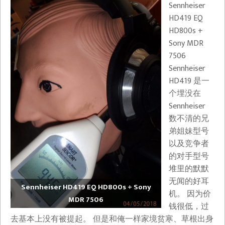
Sennheiser
HD419 EQ
HD800s +
Sony MDR
7506
Sennheiser
HD419 是一
个埋没在
Sennheiser
数不清的兄
弟姐妹型号
以及竞争者
的对手型号
堆里的默默
无闻的好耳
Sennheiser HD419 EQ HD800s + Sony
机。 因为价
MDR 7506
钱很低，过
去基本上没有被提起。 但是和俺一样家境贫寒、草根出身