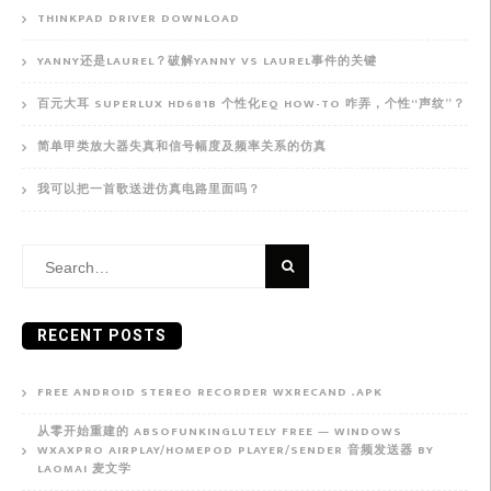
THINKPAD DRIVER DOWNLOAD
YANNY还是LAUREL？破解YANNY VS LAUREL事件的关键
百元大耳 SUPERLUX HD681B 个性化EQ HOW-TO 咋弄，个性“声纹”？
简单甲类放大器失真和信号幅度及频率关系的仿真
我可以把一首歌送进仿真电路里面吗？
Search
for:
RECENT POSTS
FREE ANDROID STEREO RECORDER WXRECAND .APK
从零开始重建的 ABSOFUNKINGLUTELY FREE — WINDOWS
WXAXPRO AIRPLAY/HOMEPOD PLAYER/SENDER 音频发送器 BY
LAOMAI 麦文学