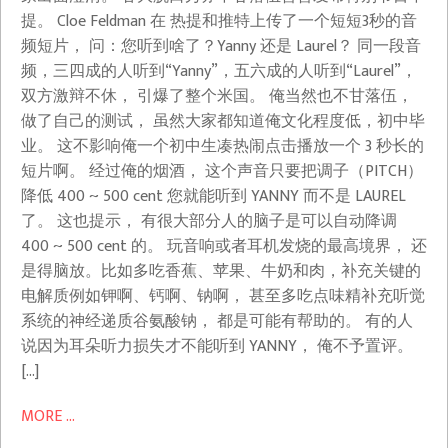
提。 Cloe Feldman 在 热提和推特上传了一个短短3秒的音
频短片， 问：您听到啥了？Yanny 还是 Laurel？ 同一段音
频，三四成的人听到“Yanny”，五六成的人听到“Laurel”，
双方激辩不休， 引爆了整个米国。 俺当然也不甘落伍，
做了自己的测试， 虽然大家都知道俺文化程度低，初中毕
业。 这不影响俺一个初中生凑热闹点击播放一个 3 秒长的
短片啊。 经过俺的烟酒， 这个声音只要把调子（PITCH）
降低 400 ~ 500 cent 您就能听到 YANNY 而不是 LAUREL
了。 这也提示， 有很大部分人的脑子是可以自动降调
400 ~ 500 cent 的。 玩音响或者耳机发烧的最高境界， 还
是得脑放。比如多吃香蕉、苹果、牛奶和肉，补充关键的
电解质例如钾啊、钙啊、钠啊， 甚至多吃点味精补充听觉
系统的神经递质谷氨酸钠， 都是可能有帮助的。 有的人
说因为耳朵听力损失才不能听到 YANNY， 俺不予置评。
[…]
MORE ...