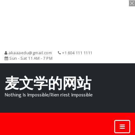
akaaaedu@gmail.com
+1 604 111 1111
Sun - Sat 11 AM - 7 PM
麦文学的网站
Nothing Is Impossible/Rien n'est Impossible