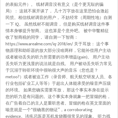
的表贴元件）。 线材调音没有意义（是个更无耻的骗
局）： 这就不展开谈了， 几十万字放在这里恐怕会激起
民愤。相信线材调音的用户， 不妨经常（周期性地）自测
一下 IQ。 虽然线材不能调音， 但是购买线材调音这件事
情本身够提升智商。 这也算是个意外吧。 被中华鳖精征
收了智商税的同学， 请自测一下智商：
https://www.arealme.com/iq-2018/en/ 关于耳放： 这个事
物原理和助听器的放大部分没啥两样，它能补偿用户主动
或者被动丢失的听力所需要的功率增益(gain)。 用户主动
丢失听力更浅显的说法就是自残。 用户被动丢失听力常见
于沉溺于聆听环境中很响很大声的音乐（您也是？
metoo?）或者被迫工作（录音师、航天航空研发人员、各
行业包括矿业工人等等）于超出人体能承受的噪音声压级
的环境。 如果您确实需要耳放， 那这个事实本身在提示
您的听力是有问题的。这个事实本身就象一把冒烟的枪，
在广告着自己的主人是重听患者。冒烟的枪在英文里面的
喻意就是一个“很确凿的物证”，a corroborating
evidence。讳疾忌医是耳机发烧圈很常见的现象。 听力残