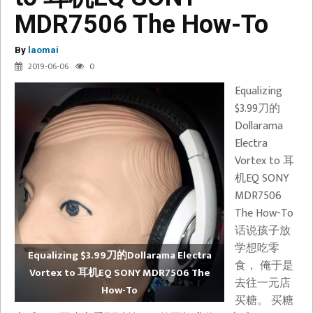
MDR7506 The How-To
By
laomai
2019-06-06
0
Equalizing
$3.99刀的
Dollarama
Electra
Vortex to 耳
机EQ SONY
MDR7506
The How-To
话说孩子放
学想吃零
Equalizing $3.99刀的Dollarama Electra
食， 俺于是
Vortex to 耳机EQ SONY MDR7506 The
去往一元店
How-To
买糖。 买糖