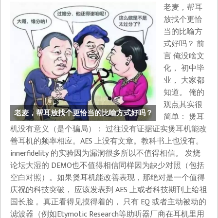
老麦，帮耳
放找个更恰
当的比喻方
式好吗？ 前
言 俺没啥文
化， 初中毕
业， 大家都
知道。 俺的
观点其实很
老麦，帮耳放找个更恰当的比喻方式好吗？
简单： 煲耳
机没有意义（是个骗局）： 过往没有证据证实煲耳机能改
善耳机的频率相应。AES 上没有文章。教科书上也没有。
innerfidelity 的实验因为漏洞很多所以不值得相信。 发烧
论坛大湿的 DEMO也不值得相信同样因为缺少对照（包括
空白对照）。如果煲耳机能改善表现，那绝对是一个值得
庆祝的科技突破， 应该发表到 AES 上或者科技期刊上给祖
国长脸 。真正看得见摸得着的， 只有 EQ 或者主动被动的
滤波器（例如Etymotic Research等助听器厂商在耳机里用