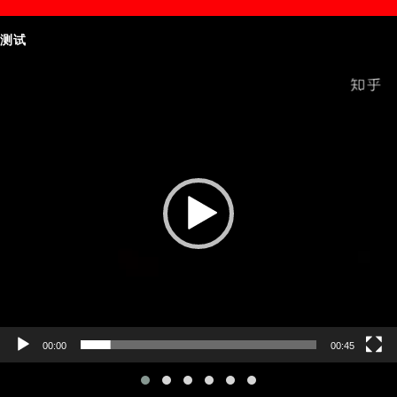
测试
Video
Player
00:00
00:45