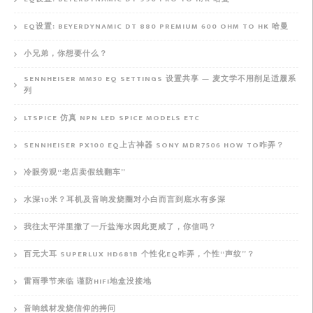
EQ设置: BEYERDYNAMIC DT 880 PREMIUM 600 OHM TO HK 哈曼
小兄弟，你想要什么？
SENNHEISER MM30 EQ SETTINGS 设置共享 — 麦文学不用削足适履系
列
LTSPICE 仿真 NPN LED SPICE MODELS ETC
SENNHEISER PX100 EQ上古神器 SONY MDR7506 HOW TO咋弄？
冷眼旁观“老店卖假线翻车”
水深10米？耳机及音响发烧圈对小白而言到底水有多深
我往太平洋里撒了一斤盐海水因此更咸了，你信吗？
百元大耳 SUPERLUX HD681B 个性化EQ咋弄，个性“声纹”？
雷雨季节来临 谨防HIFI地盒没接地
音响线材发烧信仰的拷问