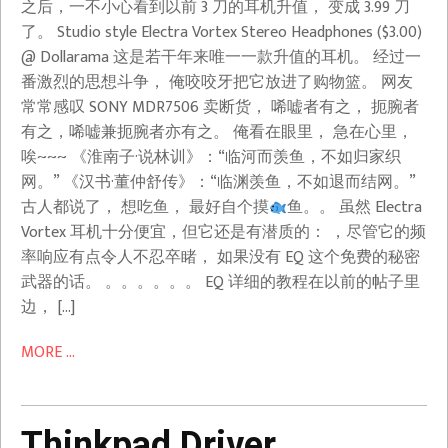
之后，一不小心看到以前 3 刀的耳机升值， 变成 3.99 刀
了。 Studio style Electra Vortex Stereo Headphones ($3.00)
@ Dollarama 这是若干年来唯一一款升值的耳机。 经过一
番激烈的思想斗争， 俺咬咬牙把它放进了购物篮。 网友
常常感叹 SONY MDR7506 卖断货， 唏嘘者有之， 扼腕者
有之，唏嘘兼扼腕者亦有之。 俺看在眼里， 急在心里，
唉~~~ 《淮南子·说林训》：“临河而羡鱼，不如归家织
网。” 《汉书·董仲舒传》：“临渊羡鱼，不如退而结网。”
古人都说了， 想吃鱼， 最好自个摸
鱼。。 虽然 Electra
Vortex 耳机十分便宜，但它还是有潜质的： ，尽管它的频
率响应有点令人不忍卒睹， 如果没有 EQ 这个免费的秘密
武器的话。 。。。。。。 EQ 详细的教程在以前的帖子里
边， […]
MORE ...
Thinkpad Driver