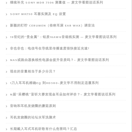
继续补充 SONY MDR 7506 测量值 — 麦文学看图说话系列
SONY MH750 耳塞实测及 EQ 设置
新颖的耵聍 CERUMEN（俗称耳屎 EAR WAX）调音法
19世纪的“贵金属”：铝质16AWG音箱线实测 — 麦文学看图说话系列
非也非也：电信号在导线里传播速度很快接近光速?
NAS或路由器换线性电源会提升音质吗？– 麦文学看图说话系列
现在的音量相当于多少分贝？
1刀入耳耳机精确EQ 到HD580–麦文学不用削足适履系列
N届“采樱桃”盲听大赛发现金耳朵如何评价？– 麦文学看图说话系列
音响和耳机发烧圈的蘑菇原则
耳机发烧圈的论坛水军洗脑术
长期戴入耳式耳机听歌有什么危害吗？汇总