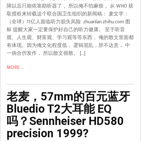
障以后只能依靠助听器了， 所以俺不怕麻烦， 从 WHO 获
取授权来转载这个联合国卫生组织的新闻稿： 麦文学：
（全球）11亿人面临听力损失风险 ​ zhuanlan.zhihu.com 图
标 提醒大家一定要保护好自己的听力健康。 至于听音
观、人生观、财富观、学习观等等东西， 俺的散文里面都
有体现。因为俺文化程度低， 逻辑混乱，辞不达意， 中
一病合倂发作， 所以散文很散。 […]
MORE ...
老麦，57mm的百元蓝牙
Bluedio T2大耳能 EQ
吗？Sennheiser HD580
precision 1999?