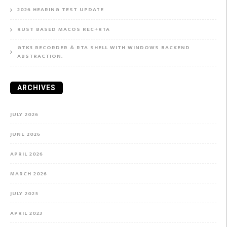
2026 HEARING TEST UPDATE
RUST BASED MACOS REC+RTA
GTK3 RECORDER & RTA SHELL WITH WINDOWS BACKEND
ABSTRACTION.
ARCHIVES
JULY 2026
JUNE 2026
APRIL 2026
MARCH 2026
JULY 2025
APRIL 2023