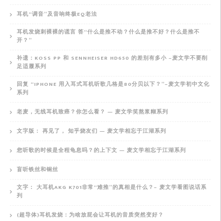
耳机“调音”及音响终极EQ老法
耳机发烧刺裸裸的谎言 答“什么是推不动？什么是推不好？什么是推不
开？”
补遗：KOSS PP 和 SENNHEISER HD650 的差别有多小 –麦文学不要削
足适履系列
回复 “IPHONE 用入耳式耳机听歌几格是80分贝以下？”–麦文学初中文化
系列
老麦，无线耳机致癌？你怎么看？ — 麦文学笑熬浆糊系列
文字版： 再见了， 知乎烧友们 — 麦文学相忘于江湖系列
您听歌的时候是全程龟息吗？的上下文 — 麦文学相忘于江湖系列
盲听铁丝和铜丝
文字： 大耳机AKG K701非常“难推”的真相是什么？– 麦文学看图说话系
列
(超导体)耳机发烧：为啥放屁会让耳机的音质突然变好？