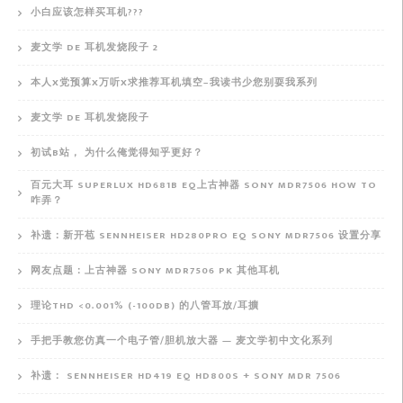
小白应该怎样买耳机???
麦文学 DE 耳机发烧段子 2
本人X党预算X万听X求推荐耳机填空–我读书少您别耍我系列
麦文学 DE 耳机发烧段子
初试B站， 为什么俺觉得知乎更好？
百元大耳 SUPERLUX HD681B EQ上古神器 SONY MDR7506 HOW TO
咋弄？
补遗：新开苞 SENNHEISER HD280PRO EQ SONY MDR7506 设置分享
网友点题：上古神器 SONY MDR7506 PK 其他耳机
理论THD <0.001% (-100DB) 的八管耳放/耳擴
手把手教您仿真一个电子管/胆机放大器 — 麦文学初中文化系列
补遗： SENNHEISER HD419 EQ HD800S + SONY MDR 7506