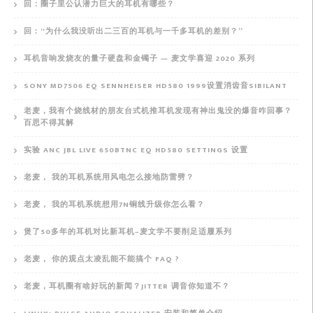
回：圈子里公认潜力巨大的耳机有哪些？
回：“为什么我没听出二三百的耳机与一千多耳机的差别？”
耳机音响发烧友的量子硬盘和金镯子 — 麦文学喜迎 2020 系列
SONY MD7506 EQ SENNHEISER HD580 1999设置消齿音SIBILANT
老麦，我有个烧线材的朋友台式机推耳机发现有神出鬼没的爆音咋回事？
百思不得其解
实验 ANC JBL LIVE 650BTNC EQ HD580 SETTINGS 设置
老麦， 我的耳机系统用风电怎么接地防雷劈？
老麦， 我的耳机系统想用7N铜线升级你怎么看？
煲了50多年的耳机对比新耳机–麦文学不要削足适履系列
老麦， 你的观点太凌乱能不能搞个 FAQ ?
老麦，耳机圈有啥好玩的新闻？JITTER 调音你知道不？