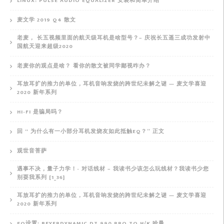
LINUX: PULSE AUDIO EQUALIZER 安装和简单介绍
麦文学 2019 Q4 散文
老麦， 长五视频里面的航天级耳机是啥型号？– 庆祝长五遥三成功发射中
国航天迎来超级2020
老麦你的观点是啥？ 看你的散文被同学鄙视咋办？
耳放耳扩的推力的单位，耳机音响发烧的跨世纪未解之谜 — 麦文学喜迎
2020 新年系列
HI-FI 是骗局吗？
回 “ 为什么有一小部分耳机发烧友如此抵触EQ？” 正文
观世音菩萨
遇事不决，量子力学！- 对话线材 – 我读书少该怎么玩线材？我读书少您
别耍我系列 [1_36]
耳放耳扩的推力的单位，耳机音响发烧的跨世纪未解之谜 — 麦文学喜迎
2020 新年系列
EQ设置: BEYERDYNAMIC DT 990 PRO TO H/K 哈曼