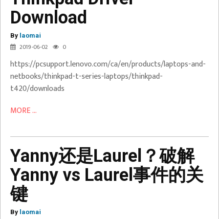
Download
Thinkpad
By
Driver
laomai
2019-06-02
0
Download
https://pcsupport.lenovo.com/ca/en/products/laptops-and-
netbooks/thinkpad-t-series-laptops/thinkpad-
t420/downloads
MORE ...
Yanny还是Laurel？破解
Yanny vs Laurel事件的关
键
By
laomai