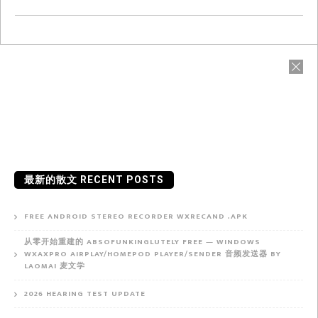
最新的散文 RECENT POSTS
FREE ANDROID STEREO RECORDER WXRECAND .APK
从零开始重建的 ABSOFUNKINGLUTELY FREE — WINDOWS
WXAXPRO AIRPLAY/HOMEPOD PLAYER/SENDER 音频发送器 BY
LAOMAI 麦文学
2026 HEARING TEST UPDATE