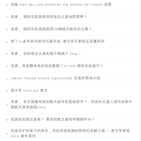
实验 ANC JBL LIVE 650BTNC EQ HD580 SETTINGS 设置
老麦， 我的耳机系统用风电怎么接地防雷劈？
老麦， 我的耳机系统想用7N铜线升级你怎么看？
煲了50多年的耳机对比新耳机–麦文学不要削足适履系列
老麦， 你的观点太凌乱能不能搞个 FAQ ?
老麦，耳机圈有啥好玩的新闻？JITTER 调音你知道不？
LINUX: PULSE AUDIO EQUALIZER 安装和简单介绍
麦文学 2019 Q4 散文
老麦， 长五视频里面的航天级耳机是啥型号？– 庆祝长五遥三成功发射中
国航天迎来超级2020
老麦你的观点是啥？ 看你的散文被同学鄙视咋办？
耳放耳扩的推力的单位，耳机音响发烧的跨世纪未解之谜 — 麦文学喜迎
2020 新年系列