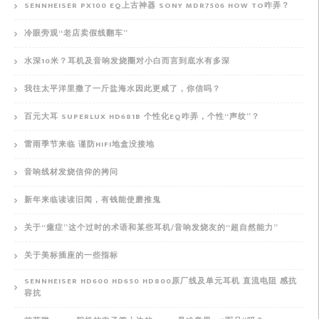
SENNHEISER PX100 EQ上古神器 SONY MDR7506 HOW TO咋弄？
冷眼旁观“老店卖假线翻车”
水深10米？耳机及音响发烧圈对小白而言到底水有多深
我往太平洋里撒了一斤盐海水因此更咸了，你信吗？
百元大耳 SUPERLUX HD681B 个性化EQ咋弄，个性“声纹”？
雷雨季节来临 谨防HIFI地盒没接地
音响线材发烧信仰的拷问
新年来临读读旧闻，有钱能使磨推鬼
关于“癔症”这个过时的术语和某些耳机/音响发烧友的“超自然能力”
关于美标插座的一些指标
SENNHEISER HD600 HD650 HD800原厂线及单元耳机 直流电阻 感抗
容抗