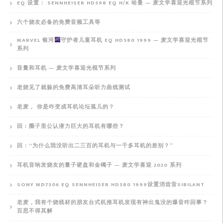
EQ 设置： SENNHEISER HD598 EQ H/K 哈曼 — 麦文学喜迎光棍节系列
六个烧友必备的免费音频工具等
MARVEL 银河
守护者儿童耳机 EQ HD580 1999 — 麦文学喜迎光棍节
系列
音量和耳机 — 麦文学喜迎光棍节系列
老烧见了就躲的免费高清耳朵听力曲线测试
老麦， 你是咋变成耳机论坛孤儿的？
回：圈子里公认潜力巨大的耳机有哪些？
回：“为什么我没听出二三百的耳机与一千多耳机的差别？”
耳机音响发烧友的量子硬盘和金镯子 — 麦文学喜迎 2020 系列
SONY MD7506 EQ SENNHEISER HD580 1999设置消齿音SIBILANT
老麦，我有个烧线材的朋友台式机推耳机发现有神出鬼没的爆音咋回事？
百思不得其解