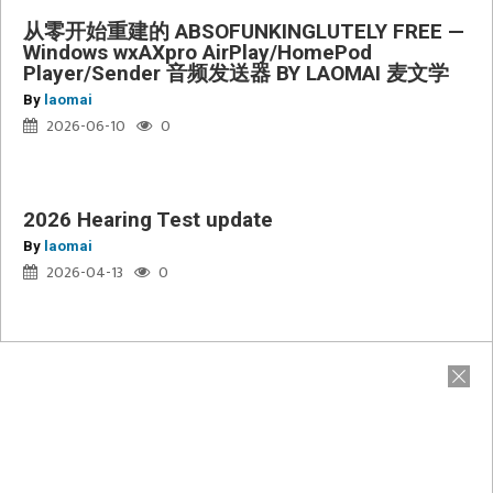
从零开始重建的 ABSOFUNKINGLUTELY FREE —
Windows wxAXpro AirPlay/HomePod
2026
Player/Sender 音频发送器 BY LAOMAI 麦文学
Hearing
By
laomai
Test
2026-06-10
0
update
2026 Hearing Test update
By
laomai
2026-04-13
0