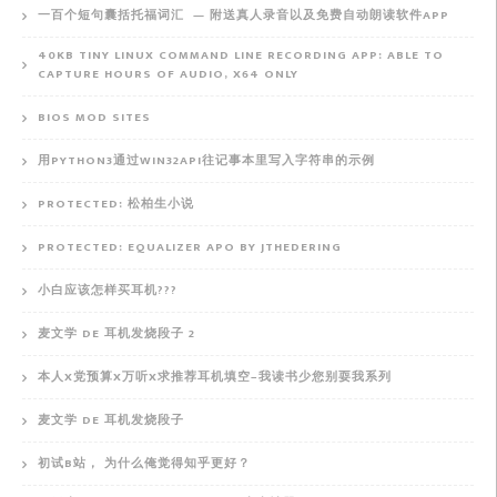
一百个短句囊括托福词汇 — 附送真人录音以及免费自动朗读软件APP
40KB TINY LINUX COMMAND LINE RECORDING APP: ABLE TO
CAPTURE HOURS OF AUDIO, X64 ONLY
BIOS MOD SITES
用PYTHON3通过WIN32API往记事本里写入字符串的示例
PROTECTED: 松柏生小说
PROTECTED: EQUALIZER APO BY JTHEDERING
小白应该怎样买耳机???
麦文学 DE 耳机发烧段子 2
本人X党预算X万听X求推荐耳机填空–我读书少您别耍我系列
麦文学 DE 耳机发烧段子
初试B站， 为什么俺觉得知乎更好？