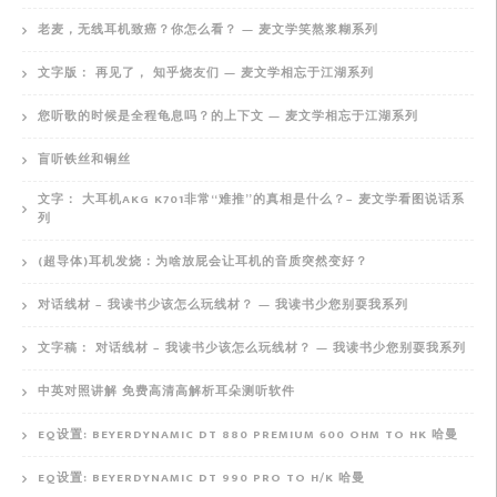
老麦，无线耳机致癌？你怎么看？ — 麦文学笑熬浆糊系列
文字版： 再见了， 知乎烧友们 — 麦文学相忘于江湖系列
您听歌的时候是全程龟息吗？的上下文 — 麦文学相忘于江湖系列
盲听铁丝和铜丝
文字： 大耳机AKG K701非常“难推”的真相是什么？– 麦文学看图说话系
列
(超导体)耳机发烧：为啥放屁会让耳机的音质突然变好？
对话线材 – 我读书少该怎么玩线材？ — 我读书少您别耍我系列
文字稿： 对话线材 – 我读书少该怎么玩线材？ — 我读书少您别耍我系列
中英对照讲解 免费高清高解析耳朵测听软件
EQ设置: BEYERDYNAMIC DT 880 PREMIUM 600 OHM TO HK 哈曼
EQ设置: BEYERDYNAMIC DT 990 PRO TO H/K 哈曼