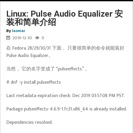
Linux: Pulse Audio Equalizer 安
装和简单介绍
By
laomai
2019-12-30
0
在 Fedora 28/29/30/31 下面， 只要很简单的命令就能装好
Pulse Audio Equalizer。
当然， 它的名字变成了 “pulseeffects” 。
# dnf -y install pulseeffects
Last metadata expiration check: Dec 2019 03:57:08 PM PST.
Package pulseeffects-4.6.9-1.fc31.x86_64 is already installed.
Dependencies resolved.