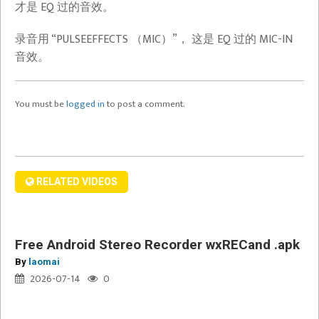
ABSOFUNKINGLUTELY
才是 EQ 过的音效。
FREE
录音用 “PULSEEFFECTS （MIC）”， 这是 EQ 过的 MIC-IN
—
音效。
Windows
wxAXpro
AirPlay/HomePod
You must be
logged in
to post a comment.
Free
Player/Sender
Android
音
Stereo
频
Recorder
发
wxRECand
送
RELATED VIDEOS
.apk
器
BY
LAOMAI
Free Android Stereo Recorder wxRECand .apk
麦
By
laomai
文
2026-07-14
0
学