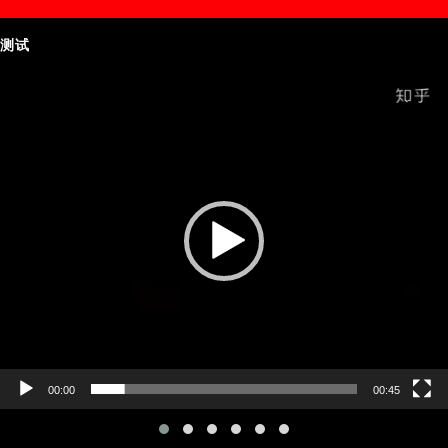
测试
Video
Player
00:00
00:45