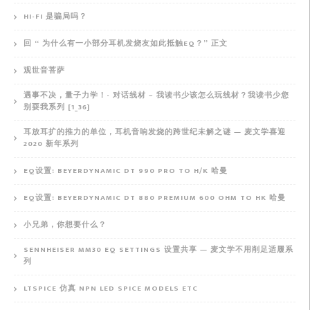
HI-FI 是骗局吗？
回 “ 为什么有一小部分耳机发烧友如此抵触EQ？” 正文
观世音菩萨
遇事不决，量子力学！- 对话线材 – 我读书少该怎么玩线材？我读书少您
别耍我系列 [1_36]
耳放耳扩的推力的单位，耳机音响发烧的跨世纪未解之谜 — 麦文学喜迎
2020 新年系列
EQ设置: BEYERDYNAMIC DT 990 PRO TO H/K 哈曼
EQ设置: BEYERDYNAMIC DT 880 PREMIUM 600 OHM TO HK 哈曼
小兄弟，你想要什么？
SENNHEISER MM30 EQ SETTINGS 设置共享 — 麦文学不用削足适履系
列
LTSPICE 仿真 NPN LED SPICE MODELS ETC