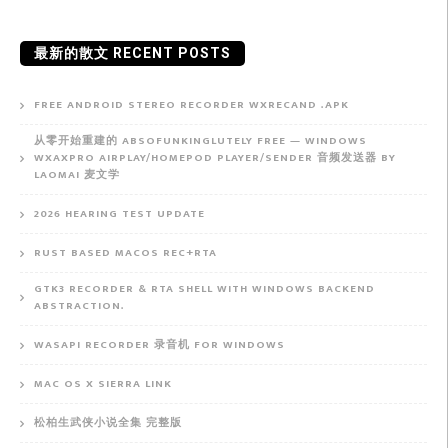
最新的散文 RECENT POSTS
FREE ANDROID STEREO RECORDER WXRECAND .APK
从零开始重建的 ABSOFUNKINGLUTELY FREE — WINDOWS
WXAXPRO AIRPLAY/HOMEPOD PLAYER/SENDER 音频发送器 BY
LAOMAI 麦文学
2026 HEARING TEST UPDATE
RUST BASED MACOS REC+RTA
GTK3 RECORDER & RTA SHELL WITH WINDOWS BACKEND
ABSTRACTION.
WASAPI RECORDER 录音机 FOR WINDOWS
MAC OS X SIERRA LINK
松柏生武侠小说全集 完整版