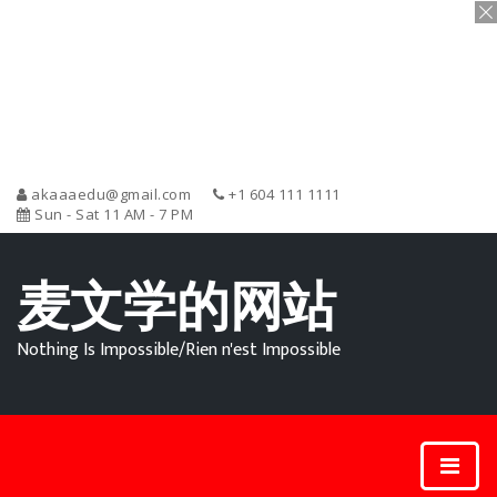
akaaaedu@gmail.com
+1 604 111 1111
Sun - Sat 11 AM - 7 PM
麦文学的网站
Nothing Is Impossible/Rien n'est Impossible