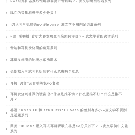
NAS或路由器换线性电源会提升音质吗？– 麦文学看图说话系列
现在的音量相当于多少分贝？
1刀入耳耳机精确EQ 到HD580–麦文学不用削足适履系列
N届“采樱桃”盲听大赛发现金耳朵如何评价？– 麦文学看图说话系列
音响和耳机发烧圈的蘑菇原则
耳机发烧圈的论坛水军洗脑术
长期戴入耳式耳机听歌有什么危害吗？汇总
耳机“调音”及音响终极EQ老法
耳机发烧刺裸裸的谎言 答“什么是推不动？什么是推不好？什么是推不
开？”
补遗：KOSS PP 和 SENNHEISER HD650 的差别有多小 –麦文学不要削
足适履系列
回复 “IPHONE 用入耳式耳机听歌几格是80分贝以下？”–麦文学初中文化
系列