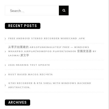
Search
for:
RECENT POSTS
FREE ANDROID STEREO RECORDER WXRECAND .APK
从零开始重建的 ABSOFUNKINGLUTELY FREE — WINDOWS
WXAXPRO AIRPLAY/HOMEPOD PLAYER/SENDER 音频发送器 BY
LAOMAI 麦文学
2026 HEARING TEST UPDATE
RUST BASED MACOS REC+RTA
GTK3 RECORDER & RTA SHELL WITH WINDOWS BACKEND
ABSTRACTION.
ARCHIVES