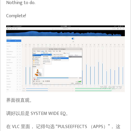
Nothing to do.
Complete!
从
零
开
界面很直观。
始
重
调好以后是 SYSTEM WIDE EQ。
建
的
在 VLC 里面， 记得勾选 “PULSEEFFECTS （APPS）”， 这