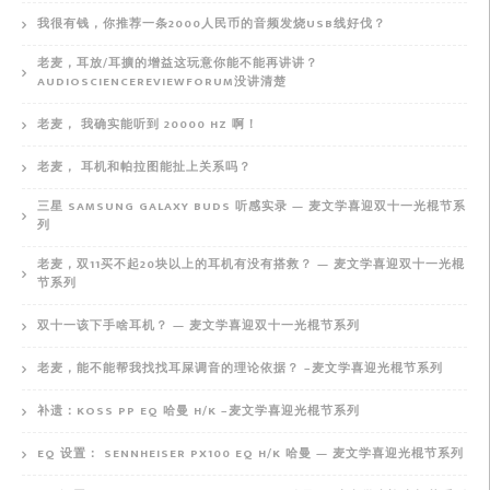
我很有钱，你推荐一条2000人民币的音频发烧USB线好伐？
老麦，耳放/耳擴的增益这玩意你能不能再讲讲？
AUDIOSCIENCEREVIEWFORUM没讲清楚
老麦， 我确实能听到 20000 HZ 啊！
老麦， 耳机和帕拉图能扯上关系吗？
三星 SAMSUNG GALAXY BUDS 听感实录 — 麦文学喜迎双十一光棍节系
列
老麦，双11买不起20块以上的耳机有没有搭救？ — 麦文学喜迎双十一光棍
节系列
双十一该下手啥耳机？ — 麦文学喜迎双十一光棍节系列
老麦，能不能帮我找找耳屎调音的理论依据？ –麦文学喜迎光棍节系列
补遗：KOSS PP EQ 哈曼 H/K –麦文学喜迎光棍节系列
EQ 设置： SENNHEISER PX100 EQ H/K 哈曼 — 麦文学喜迎光棍节系列