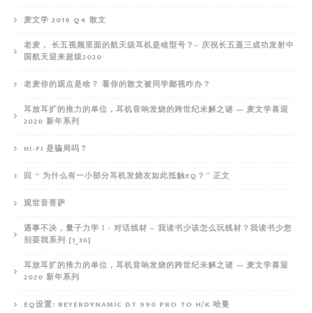
麦文学 2019 Q4 散文
老麦， 长五视频里面的航天级耳机是啥型号？– 庆祝长五遥三成功发射中
国航天迎来超级2020
老麦你的观点是啥？ 看你的散文被同学鄙视咋办？
耳放耳扩的推力的单位，耳机音响发烧的跨世纪未解之谜 — 麦文学喜迎
2020 新年系列
HI-FI 是骗局吗？
回 “ 为什么有一小部分耳机发烧友如此抵触EQ？” 正文
观世音菩萨
遇事不决，量子力学！- 对话线材 – 我读书少该怎么玩线材？我读书少您
别耍我系列 [1_36]
耳放耳扩的推力的单位，耳机音响发烧的跨世纪未解之谜 — 麦文学喜迎
2020 新年系列
EQ设置: BEYERDYNAMIC DT 990 PRO TO H/K 哈曼