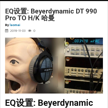
EQ设置: Beyerdynamic DT 990
Pro TO H/K 哈曼
By
laomai
2019-11-03
0
EQ设置: Beyerdynamic