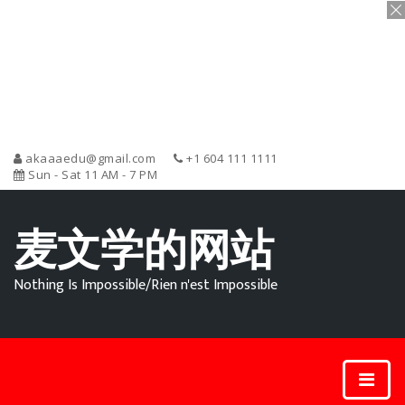
akaaaedu@gmail.com
+1 604 111 1111
Sun - Sat 11 AM - 7 PM
麦文学的网站
Nothing Is Impossible/Rien n'est Impossible