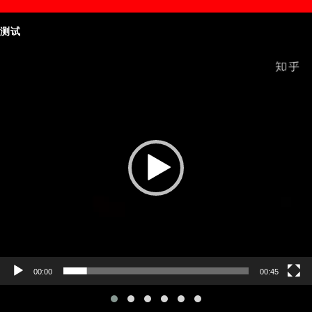
测试
Video
Player
00:00
00:45