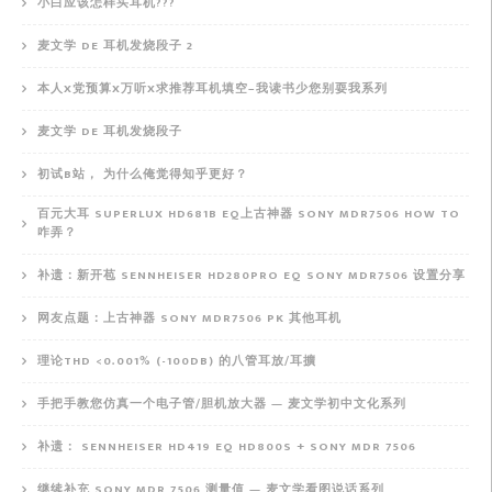
小白应该怎样买耳机???
麦文学 DE 耳机发烧段子 2
本人X党预算X万听X求推荐耳机填空–我读书少您别耍我系列
麦文学 DE 耳机发烧段子
初试B站， 为什么俺觉得知乎更好？
百元大耳 SUPERLUX HD681B EQ上古神器 SONY MDR7506 HOW TO
咋弄？
补遗：新开苞 SENNHEISER HD280PRO EQ SONY MDR7506 设置分享
网友点题：上古神器 SONY MDR7506 PK 其他耳机
理论THD <0.001% (-100DB) 的八管耳放/耳擴
手把手教您仿真一个电子管/胆机放大器 — 麦文学初中文化系列
补遗： SENNHEISER HD419 EQ HD800S + SONY MDR 7506
继续补充 SONY MDR 7506 测量值 — 麦文学看图说话系列