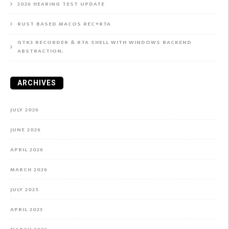
2026 HEARING TEST UPDATE
RUST BASED MACOS REC+RTA
GTK3 RECORDER & RTA SHELL WITH WINDOWS BACKEND
ABSTRACTION.
ARCHIVES
JULY 2026
JUNE 2026
APRIL 2026
MARCH 2026
JULY 2025
APRIL 2023