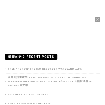
最新的散文 RECENT POSTS
FREE ANDROID STEREO RECORDER WXRECAND .APK
从零开始重建的 ABSOFUNKINGLUTELY FREE — WINDOWS
WXAXPRO AIRPLAY/HOMEPOD PLAYER/SENDER 音频发送器 BY
LAOMAI 麦文学
2026 HEARING TEST UPDATE
RUST BASED MACOS REC+RTA