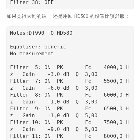
Filter 38: OFF 
如果觉得太刮的话， 还是用回 HD580 的设置比较舒服：
Notes:DT990 TO HD580

Equaliser: Generic

No measurement

Filter  5: ON  PK       Fc    4000,0 H
z   Gain    -3,0 dB  Q  3,00

Filter  7: ON  PK       Fc    5500,0 H
z   Gain    -6,0 dB  Q  3,00

Filter  8: ON  PK       Fc    6000,0 H
z   Gain    -1,0 dB  Q  3,00

Filter  9: ON  PK       Fc    6500,0 H
z   Gain    -1,0 dB  Q  5,00

Filter 10: ON  PK       Fc    7500,0 H
z   Gain    +9,0 dB  Q  5,00

Filter 11: ON  PK       Fc    8000,0 H