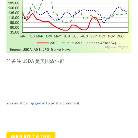
从
零
开
始
重
建
的
ABSOFUNKINGLUTELY
** 备注 USDA 是美国农业部
FREE
—
。。
Windows
wxAXpro
AirPlay/HomePod
You must be
logged in
to post a comment.
Free
Player/Sender
Android
音
Stereo
频
Recorder
发
wxRECand
RELATED VIDEOS