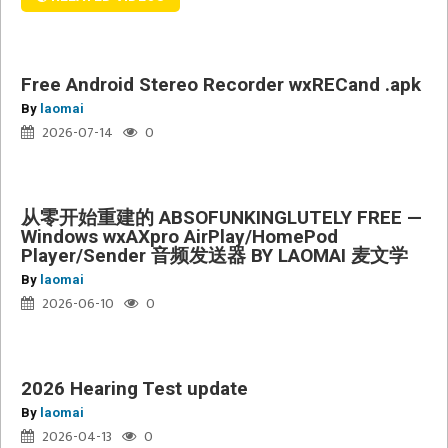
送
.apk
器
BY
LAOMAI
Free Android Stereo Recorder wxRECand .apk
麦
By
laomai
文
2026-07-14
0
学
从零开始重建的 ABSOFUNKINGLUTELY FREE —
Windows wxAXpro AirPlay/HomePod
2026
Player/Sender 音频发送器 BY LAOMAI 麦文学
Hearing
By
laomai
Test
2026-06-10
0
update
2026 Hearing Test update
By
laomai
2026-04-13
0