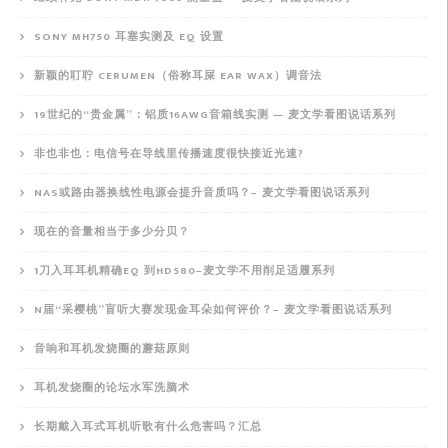
SONY MH750 耳塞实测及 EQ 设置
新颖的耵聍 CERUMEN（俗称耳屎 EAR WAX）调音法
19世纪的“贵金属”：铝质16AWG音箱线实测 — 麦文学看图说话系列
非也非也：电信号在导线里传播速度很快接近光速?
NAS或路由器换线性电源会提升音质吗？– 麦文学看图说话系列
现在的音量相当于多少分贝？
1刀入耳耳机精确EQ 到HD580–麦文学不用削足适履系列
N届“采樱桃”盲听大赛发现金耳朵如何评价？– 麦文学看图说话系列
音响和耳机发烧圈的蘑菇原则
耳机发烧圈的论坛水军洗脑术
长期戴入耳式耳机听歌有什么危害吗？汇总