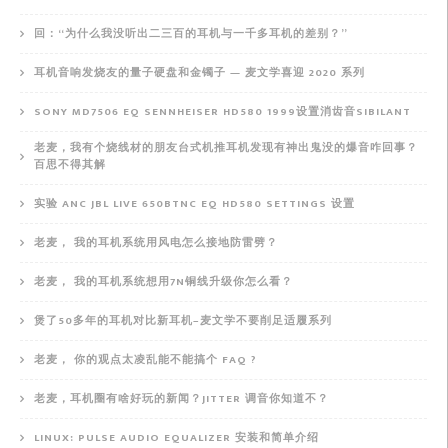
回：“为什么我没听出二三百的耳机与一千多耳机的差别？”
耳机音响发烧友的量子硬盘和金镯子 — 麦文学喜迎 2020 系列
SONY MD7506 EQ SENNHEISER HD580 1999设置消齿音SIBILANT
老麦，我有个烧线材的朋友台式机推耳机发现有神出鬼没的爆音咋回事？
百思不得其解
实验 ANC JBL LIVE 650BTNC EQ HD580 SETTINGS 设置
老麦， 我的耳机系统用风电怎么接地防雷劈？
老麦， 我的耳机系统想用7N铜线升级你怎么看？
煲了50多年的耳机对比新耳机–麦文学不要削足适履系列
老麦， 你的观点太凌乱能不能搞个 FAQ ?
老麦，耳机圈有啥好玩的新闻？JITTER 调音你知道不？
LINUX: PULSE AUDIO EQUALIZER 安装和简单介绍