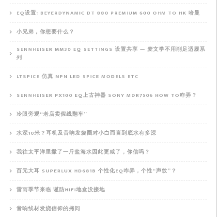
EQ设置: BEYERDYNAMIC DT 880 PREMIUM 600 OHM TO HK 哈曼
小兄弟，你想要什么？
SENNHEISER MM30 EQ SETTINGS 设置共享 — 麦文学不用削足适履系
列
LTSPICE 仿真 NPN LED SPICE MODELS ETC
SENNHEISER PX100 EQ上古神器 SONY MDR7506 HOW TO咋弄？
冷眼旁观“老店卖假线翻车”
水深10米？耳机及音响发烧圈对小白而言到底水有多深
我往太平洋里撒了一斤盐海水因此更咸了，你信吗？
百元大耳 SUPERLUX HD681B 个性化EQ咋弄，个性“声纹”？
雷雨季节来临 谨防HIFI地盒没接地
音响线材发烧信仰的拷问