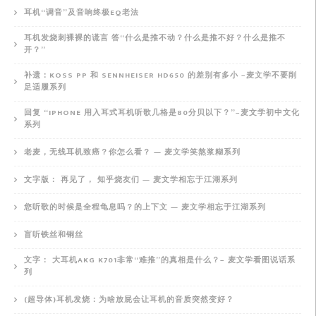
耳机“调音”及音响终极EQ老法
耳机发烧刺裸裸的谎言 答“什么是推不动？什么是推不好？什么是推不
开？”
补遗：KOSS PP 和 SENNHEISER HD650 的差别有多小 –麦文学不要削
足适履系列
回复 “IPHONE 用入耳式耳机听歌几格是80分贝以下？”–麦文学初中文化
系列
老麦，无线耳机致癌？你怎么看？ — 麦文学笑熬浆糊系列
文字版： 再见了， 知乎烧友们 — 麦文学相忘于江湖系列
您听歌的时候是全程龟息吗？的上下文 — 麦文学相忘于江湖系列
盲听铁丝和铜丝
文字： 大耳机AKG K701非常“难推”的真相是什么？– 麦文学看图说话系
列
(超导体)耳机发烧：为啥放屁会让耳机的音质突然变好？