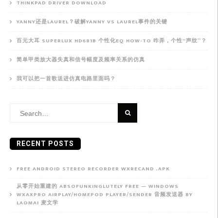
THINKPAD DRIVER DOWNLOAD
YANNY还是LAUREL？破解YANNY VS LAUREL事件的关键
百元大耳 SUPERLUX HD681B 个性化EQ HOW-TO 咋弄，个性“声纹”？
简单甲类放大器失真和信号幅度及频率关系的仿真
我可以把一首歌送进仿真电路里面吗？
Search
for:
RECENT POSTS
FREE ANDROID STEREO RECORDER WXRECAND .APK
从零开始重建的 ABSOFUNKINGLUTELY FREE — WINDOWS
WXAXPRO AIRPLAY/HOMEPOD PLAYER/SENDER 音频发送器 BY
LAOMAI 麦文学