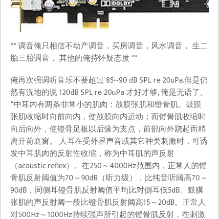
** 调音俺只相信不动产调音，买房调音，风水调音， 生二
胎三胎调音， 其他的俺持怀疑态度 **
俺再次强调听音乐不要超过 85~90 dB SPL re 20uPa.但是仍
然有洗地的说 120dB SPL re 20uPa 才好才够, 俺是无语了。
“中耳内有两条非常小的肌肉：鼓膜张肌和镫骨肌。鼓膜
张肌收缩时向前向内，使鼓膜向内运动；而镫骨肌收缩时
向后向外，使镫骨足板以后缘为支点，前部向外跷起而稍
离开前庭窗。 人耳在受外界声音或其它种类刺激时，可诱
发中耳肌肉的反射性收缩，称为中耳肌的声反射
（acoustic reflex）。在250～4000Hz范围内，正常人的镫
骨肌反射阈值为70～90dB（听力级），比纯音听阈高70～
90dB，同侧耳镫骨肌反射阈值平均比对侧耳低5dB。鼓膜
张肌的声反射阈一般比镫骨肌反射阈高15～20dB。正常人
对500Hz～1000Hz持续强声所引起的镫骨肌反射，在刺激