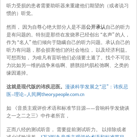
听力受损的患者需要助听器来重建他们期望的（或者说习
惯的）听觉。
然而， 因为自尊心绝大部分人是不愿
公开承认
自己的听力
是有问题的。特别是那些在发烧界已经创出 “名声” 的人，
作为 “名人” 他们倾向于隐瞒自己的听力问题。承认自己的
听力有问题，那会损害他们的社会地位， 以及经济利益。
可想而知， 为啥凡有盲听他们必须要土遁了。找个不可抗
力比如另一维的战争来临啊、膀胱括约肌松弛啊、之类的
缘因遁掉。
这就是现代版的讳疾忌医。
漫谈科学发展之“忌”：讳疾忌
医–理论–人民网​theory.people.com.cn
如 《音质主观评价术语和标准节目源——音响科学发烧谈
之一之二之三》中作者所言，
正而八经的测试听音， 需要提前测试听力。 以排除或者