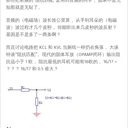
那些把射频的“阻抗匹配”套用到音频的同学， 如果不是无
知那就是无耻了。
音频的（电磁场）波长按公里算， 从手到耳朵的（电磁
波）波过程才几个皮秒， 你能听出来几皮秒的波反射？
基因是不是多了一两条啊？
而且讨论电路把 KCL 和 KVL 当厕纸一样扔在角落， 大谈
特谈“阻抗匹配”。现代的固体耳放（OPAMP闭环）输出阻
抗远小于 1 欧， 阻抗最低的耳机可能有16欧的， 16/17 =
？？？ 16/17 和 0.5 谁大？