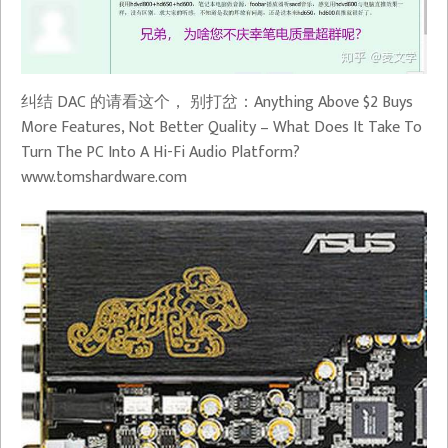
纠结 DAC 的请看这个， 别打岔：Anything Above $2 Buys
More Features, Not Better Quality – What Does It Take To
Turn The PC Into A Hi-Fi Audio Platform?​
www.tomshardware.com