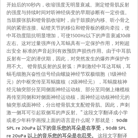
开始后的10秒内，收缩强度无明显衰减。测定镫骨肌反射
的强度与持续时间对听神经病变的早期诊断有一定价值。
当鼓膜张肌和镫骨肌收缩时，由于鼓膜的内移、听小骨之
间的紧密连接、砧镫关节的移位和镫骨板的横向牵拉，使
中耳劲度阻抗明显增加，可使1500Hz以下的声音衰减10dB
左右。这对过量强声传入耳蜗具有一定保护作用，对刚超
出安全 标准的声音起到有效预防声损伤作用。由于中耳肌
反射有一定的潜伏期，因此，对突然发生的爆炸声保护作
用不大。 镫骨肌反射的反射弧：声刺激经中耳达耳蜗，耳
蜗毛细胞兴奋性信号经由螺旋神经节双极细胞（1级神经
元）的中枢突传至耳蜗腹核（2级神经元），耳蜗腹核神
经元轴突部分至同侧面神经运动核、部分至同侧上橄榄核
再传至同侧和对侧面神经运动核，面神经运动核神经元的
轴突形成面神经，分出镫骨肌支支配镫骨肌。因此，声刺
激一侧耳可引起双侧耳的声反射。” 这段文字翻译成小学
或者少年科学画报上面的语言是什么呢？那就是：
90dB
SPL re 20uPa 以下的音乐您的耳朵是在享受，90dB SPL
re 20uPa 以上的音乐您的耳朵是在忍受。
这段文字翻译