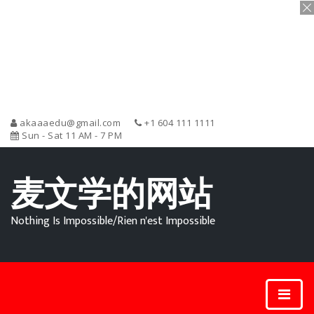
akaaaedu@gmail.com
+1 604 111 1111
Sun - Sat 11 AM - 7 PM
麦文学的网站
Nothing Is Impossible/Rien n'est Impossible