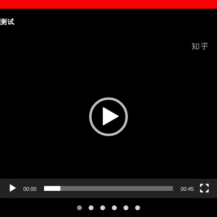
测试
Video
Player
00:00
00:45