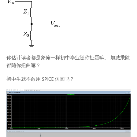
你估计读者都是象俺一样初中毕业随你扯蛋嘛。 加减乘除
都随你扭曲嘛？
初中生就不敢用 SPICE 仿真吗？