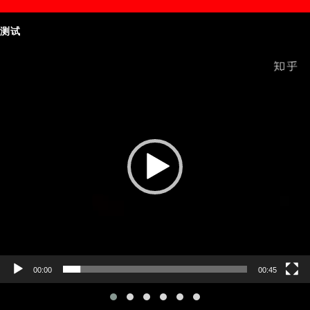
测试
Video
Player
00:00
00:45