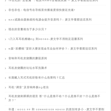
19世纪的“贵金属”：铝质16AWG音箱线实测 — 麦文学看图说话系列
非也非也：电信号在导线里传播速度很快接近光速?
NAS或路由器换线性电源会提升音质吗？– 麦文学看图说话系列
现在的音量相当于多少分贝？
1刀入耳耳机精确EQ 到HD580–麦文学不用削足适履系列
N届“采樱桃”盲听大赛发现金耳朵如何评价？– 麦文学看图说话系列
音响和耳机发烧圈的蘑菇原则
耳机发烧圈的论坛水军洗脑术
长期戴入耳式耳机听歌有什么危害吗？汇总
耳机“调音”及音响终极EQ老法
耳机发烧刺裸裸的谎言 答“什么是推不动？什么是推不好？什么是推不
开？”
补遗：KOSS PP 和 SENNHEISER HD650 的差别有多小 –麦文学不要削