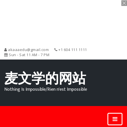
akaaaedu@gmail.com
+1 604 111 1111
Sun - Sat 11 AM - 7 PM
麦文学的网站
Nothing Is Impossible/Rien n'est Impossible