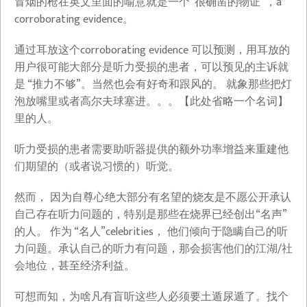
冒烟的枪在英文里面的喻意就是一个“很确凿的物证”，a
corroborating evidence。
通过耳放这个corroborating evidence 可以预测，用耳放的
用户很可能大部分是听力受损的患者，可以预见的主诉就
是 “推力不够”。当然也会有好奇和跟风的。 就象那些把灯
泡放嘴里或者高尔夫球塞进。。。【此处省略一个名词】
里的人。
听力受损的患者需要助听器提供的额外功率增益来重建他
们期望的（或者说习惯的）听觉。
然而， 因为自尊心绝大部分有名望的烧友是不愿公开承认
自己存在听力问题的，特别是那些在烧界已经创出“名声”
的人。 作为 “名人”celebrities， 他们倾向于隐瞒自己的听
力问题。承认自己的听力有问题，那会损害他们的江湖/社
会地位，甚至经济利益。
可想而知，为啥凡有盲听这些人必须要土遁尿遁了。找个