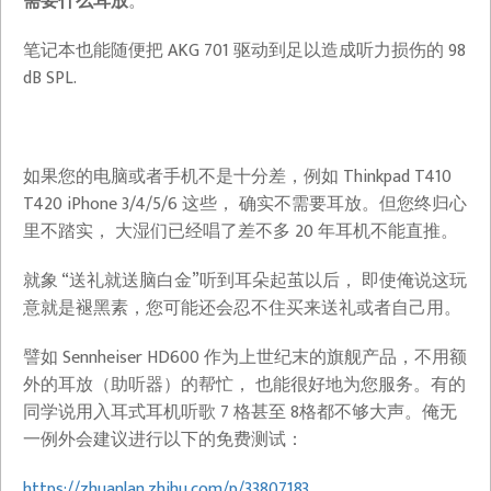
需要什么耳放
。
笔记本也能随便把 AKG 701 驱动到足以造成听力损伤的 98
dB SPL.
如果您的电脑或者手机不是十分差，例如 Thinkpad T410
T420 iPhone 3/4/5/6 这些， 确实不需要耳放。但您终归心
里不踏实， 大湿们已经唱了差不多 20 年耳机不能直推。
就象 “送礼就送脑白金”听到耳朵起茧以后， 即使俺说这玩
意就是褪黑素，您可能还会忍不住买来送礼或者自己用。
譬如 Sennheiser HD600 作为上世纪末的旗舰产品，不用额
外的耳放（助听器）的帮忙， 也能很好地为您服务。有的
同学说用入耳式耳机听歌 7 格甚至 8格都不够大声。俺无
一例外会建议进行以下的免费测试：
https://zhuanlan.zhihu.com/p/33807183