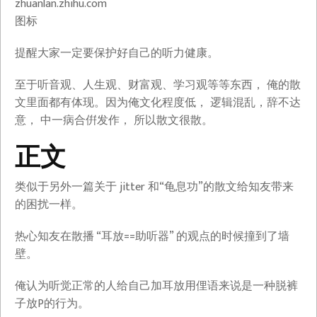
zhuanlan.zhihu.com
图标
提醒大家一定要保护好自己的听力健康。
至于听音观、人生观、财富观、学习观等等东西， 俺的散
文里面都有体现。因为俺文化程度低， 逻辑混乱，辞不达
意， 中一病合倂发作， 所以散文很散。
正文
类似于另外一篇关于 jitter 和“龟息功”的散文给知友带来
的困扰一样。
热心知友在散播 “耳放==助听器” 的观点的时候撞到了墙
壁。
俺认为听觉正常的人给自己加耳放用俚语来说是一种脱裤
子放P的行为。