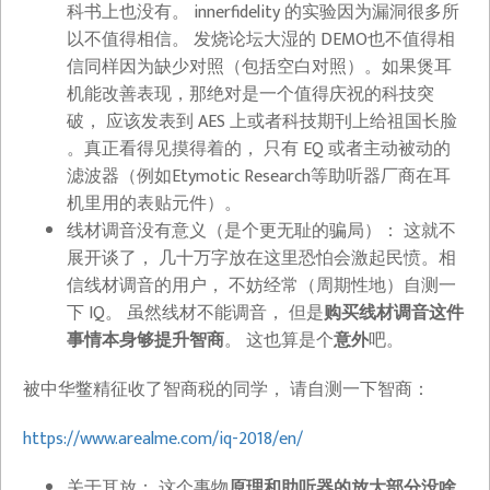
科书上也没有。 innerfidelity 的实验因为漏洞很多所
以不值得相信。 发烧论坛大湿的 DEMO也不值得相
信同样因为缺少对照（包括空白对照）。如果煲耳
机能改善表现，那绝对是一个值得庆祝的科技突
破， 应该发表到 AES 上或者科技期刊上给祖国长脸
。真正看得见摸得着的， 只有 EQ 或者主动被动的
滤波器（例如Etymotic Research等助听器厂商在耳
机里用的表贴元件）。
线材调音没有意义（是个更无耻的骗局）： 这就不
展开谈了， 几十万字放在这里恐怕会激起民愤。相
信线材调音的用户， 不妨经常（周期性地）自测一
下 IQ。 虽然线材不能调音， 但是
购买线材调音这件
事情本身够提升智商
。 这也算是个
意外
吧。
被中华鳖精征收了智商税的同学， 请自测一下智商：
https://www.arealme.com/iq-2018/en/
关于耳放： 这个事物
原理和助听器的放大部分没啥