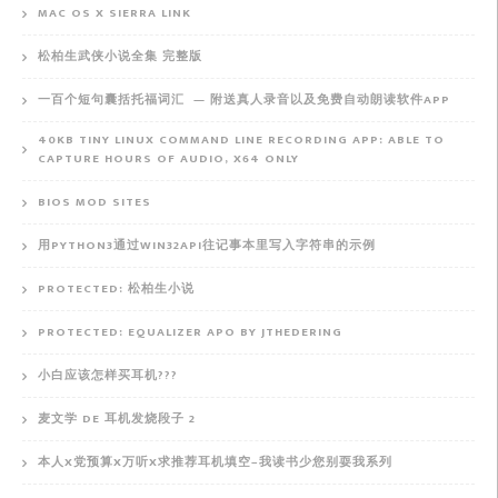
MAC OS X SIERRA LINK
松柏生武侠小说全集 完整版
一百个短句囊括托福词汇 — 附送真人录音以及免费自动朗读软件APP
40KB TINY LINUX COMMAND LINE RECORDING APP: ABLE TO
CAPTURE HOURS OF AUDIO, X64 ONLY
BIOS MOD SITES
用PYTHON3通过WIN32API往记事本里写入字符串的示例
PROTECTED: 松柏生小说
PROTECTED: EQUALIZER APO BY JTHEDERING
小白应该怎样买耳机???
麦文学 DE 耳机发烧段子 2
本人X党预算X万听X求推荐耳机填空–我读书少您别耍我系列