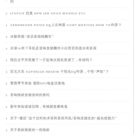
列
LTSPICE 仿真 NPN LED SPICE MODELS ETC
SENNHEISER PX100 EQ上古神器 SONY MDR7506 HOW TO咋弄？
冷眼旁观“老店卖假线翻车”
水深10米？耳机及音响发烧圈对小白而言到底水有多深
我往太平洋里撒了一斤盐海水因此更咸了，你信吗？
百元大耳 SUPERLUX HD681B 个性化EQ咋弄，个性“声纹”？
雷雨季节来临 谨防HIFI地盒没接地
音响线材发烧信仰的拷问
新年来临读读旧闻，有钱能使磨推鬼
关于“癔症”这个过时的术语和某些耳机/音响发烧友的“超自然能力”
关于美标插座的一些指标