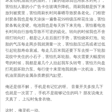
坏发动机油底壳的油封。门窗的缝隙我也用胶水封死了，
害怕别人塞的小广告卡住玻璃升降机。雨刷我都是拆下来
放到被窝里，害怕雨刷长时间暴晒导致胶条老化。门框密
封胶条我也是每天涂抹一遍鲁花5S特级压榨花生油，害怕
胶条氧化变硬。电池我也是每天拆下来充电，害怕蓄电池
长时间自行放电导致不可逆的硫化。转向的时候我也不舍
得打转向灯，都是让人在后面打手势，害怕烧坏灯泡。轮
胎的气压每走两步我就测量一次，害怕胎压过高或者过低
引起轮胎寿命衰减。每走几百米我还要下车去抠一下轮胎
花纹中夹住的小石子，害怕扎坏轮胎。每次需要大幅度转
弯的时候，我都是雇几个人抬起我车头转弯，害怕方向盘
打死损坏助力泵。每行使十来里地我就换一次机油，害怕
机油里面的金属杂质磨损汽缸壁。
俺还是很不解， 手机是有记忆的呀。 音量开关多按几下
也就是一次罢了， 手机不是能够记住的吗？ 朋友说俺太
天真了， 上坛时兔拿衣物。
这时， 俺灵机一动。