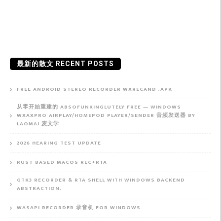
最新的散文 RECENT POSTS
FREE ANDROID STEREO RECORDER WXRECAND .APK
从零开始重建的 ABSOFUNKINGLUTELY FREE — WINDOWS
WXAXPRO AIRPLAY/HOMEPOD PLAYER/SENDER 音频发送器 BY
LAOMAI 麦文学
2026 HEARING TEST UPDATE
RUST BASED MACOS REC+RTA
GTK3 RECORDER & RTA SHELL WITH WINDOWS BACKEND
ABSTRACTION.
WASAPI RECORDER 录音机 FOR WINDOWS