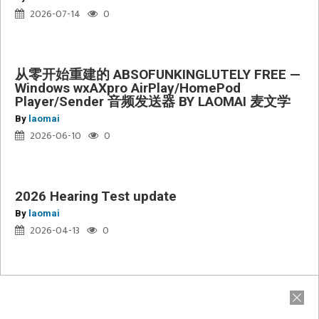
文
2026-07-14
0
学
从零开始重建的 ABSOFUNKINGLUTELY FREE —
Windows wxAXpro AirPlay/HomePod
2026
Player/Sender 音频发送器 BY LAOMAI 麦文学
Hearing
By
laomai
Test
2026-06-10
0
update
2026 Hearing Test update
By
laomai
2026-04-13
0