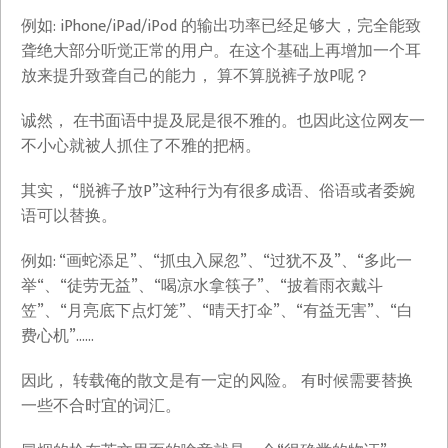
例如: iPhone/iPad/iPod 的输出功率已经足够大，完全能致
聋绝大部分听觉正常的用户。在这个基础上再增加一个耳
放来提升致聋自己的能力， 算不算脱裤子放P呢？
诚然， 在书面语中提及屁是很不雅的。也因此这位网友一
不小心就被人抓住了不雅的把柄。
其实， “脱裤子放P”这种行为有很多成语、俗语或者委婉
语可以替换。
例如: “画蛇添足”、“抓虫入屎忽”、“过犹不及”、“多此一
举“、“徒劳无益”、“喝凉水拿筷子”、“披着雨衣戴斗
笠”、“月亮底下点灯笼”、“晴天打伞”、“有益无害”、“白
费心机”……
因此， 转载俺的散文是有一定的风险。 有时候需要替换
一些不合时宜的词汇。