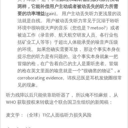
两样，它能补偿用户主动或者被动丢失的听力所需
要的功率增益
(gain)。 用户主动丢失听力更浅显的说
法就是自残。 用户被动丢失听力常见于沉溺于聆听
环境中很响很大声的音乐（您也是？metoo?）或者
被迫工作（录音师、航天航空研发人员、各行业包
括矿业工人等等）于超出人体能承受的噪音声压级
的环境。 如果您确实需要耳放， 那这个事实本身在
提示您的听力是有问题的。这个事实本身就象一把
冒烟的枪，在广告着自己的主人是重听患者。冒烟
的枪在英文里面的喻意就是一个“很确凿的物证”，a
corroborating evidence。讳疾忌医是耳机发烧圈很常
见的现象。
听力残障以后只能依靠助听器了， 所以俺不怕麻烦， 从
WHO 获取授权来转载这个联合国卫生组织的新闻稿：
麦文学：（全球）11亿人面临听力损失风险