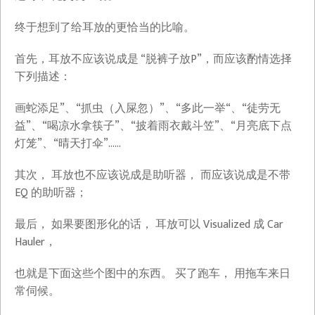
终于想到了给耳放的更恰当的比喻。
首先，耳放不应该说成是 “脱裤子放P”，而应该酌情选择
下列描述：
画蛇添足”、“抓虫（入屎忽）”、“多此一举“、“徒劳无
益”、“喝凉水拿筷子”、“披着雨衣戴斗笠”、“月亮底下点
灯笼”、“晴天打伞”……
其次， 耳放也不应该说成是助听器， 而应该说成是不带
EQ 的助听器；
最后， 如果要图形化的话， 耳放可以 Visualized 成 Car
Hauler，
从
零
也就是下面这些个图中的东西。 买了跑车， 用拖车来日
开
常伺候。
始