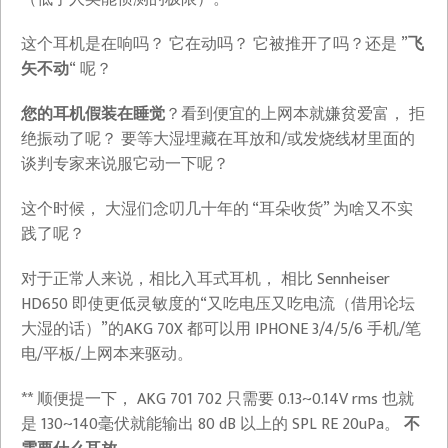
这个耳机是在响吗？ 它在动吗？ 它被推开了吗？还是 ”
飞
矢不动
“ 呢？
您的耳机假装在睡觉
？看到便宜的上网本就嫌贫爱富， 拒
绝振动了呢？ 要等大湿埋藏在耳放和/或发烧线材里面的
谈判专家来说服它动一下呢？
这个时候， 大湿们念叨几十年的 “耳朵收货” 为啥又不实
践了呢？
对于正常人来说，相比入耳式耳机， 相比 Sennheiser
HD650 即使更低灵敏度的“又吃电压又吃电流（借用论坛
大湿的话）”的AKG 70X 都可以用 IPHONE 3/4/5/6 手机/笔
电/平板/上网本来驱动。
** 顺便提一下， AKG 701 702 只需要 0.13~0.14V rms 也就
是 130~140毫伏就能输出 80 dB 以上的 SPL RE 20uPa。
不