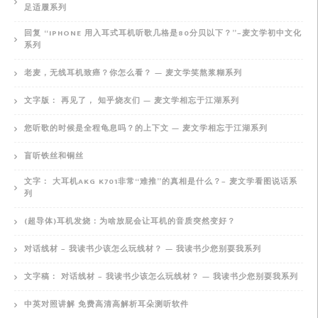
足适履系列
回复 “IPHONE 用入耳式耳机听歌几格是80分贝以下？”–麦文学初中文化
系列
老麦，无线耳机致癌？你怎么看？ — 麦文学笑熬浆糊系列
文字版： 再见了， 知乎烧友们 — 麦文学相忘于江湖系列
您听歌的时候是全程龟息吗？的上下文 — 麦文学相忘于江湖系列
盲听铁丝和铜丝
文字： 大耳机AKG K701非常“难推”的真相是什么？– 麦文学看图说话系
列
(超导体)耳机发烧：为啥放屁会让耳机的音质突然变好？
对话线材 – 我读书少该怎么玩线材？ — 我读书少您别耍我系列
文字稿： 对话线材 – 我读书少该怎么玩线材？ — 我读书少您别耍我系列
中英对照讲解 免费高清高解析耳朵测听软件