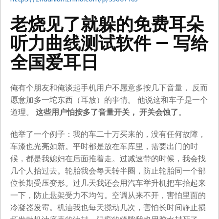
老烧见了就躲的免费耳朵
听力曲线测试软件 — 写给
全国爱耳日
俺有个朋友和俺谈起手机用户不愿意多按几下音量， 反而
愿意加多一坨东西（耳放）的事情。 他说这和车子是一个
道理。
这些用户怕按多了音量开关， 开关会蚀了
。
他举了一个例子：我的车二十万买来的，没有任何故障，
车漆也光亮如新。平时都是放在车库里，需要出门的时
候，都是我媳妇在后面推着走。过减速带的时候，我会找
几个人抬过去。轮胎我会每天转半圈，防止轮胎同一个部
位长期受压变形。过几天我还会用汽车举升机把车抬起来
一下，防止悬架受力不均匀。空调从来不开，害怕里面的
冷凝器发霉。机油我也每天搅动几次，害怕长时间静止损