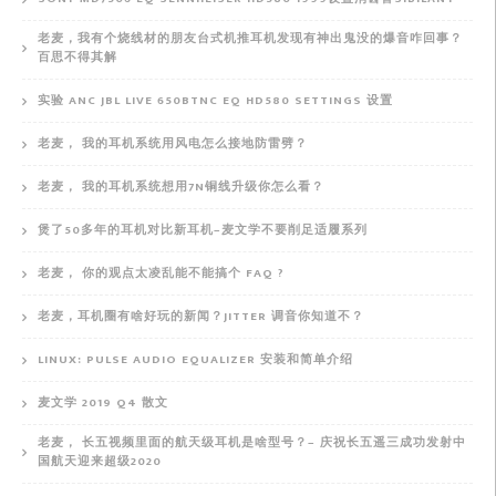
老麦，我有个烧线材的朋友台式机推耳机发现有神出鬼没的爆音咋回事？
百思不得其解
实验 ANC JBL LIVE 650BTNC EQ HD580 SETTINGS 设置
老麦， 我的耳机系统用风电怎么接地防雷劈？
老麦， 我的耳机系统想用7N铜线升级你怎么看？
煲了50多年的耳机对比新耳机–麦文学不要削足适履系列
老麦， 你的观点太凌乱能不能搞个 FAQ ?
老麦，耳机圈有啥好玩的新闻？JITTER 调音你知道不？
LINUX: PULSE AUDIO EQUALIZER 安装和简单介绍
麦文学 2019 Q4 散文
老麦， 长五视频里面的航天级耳机是啥型号？– 庆祝长五遥三成功发射中
国航天迎来超级2020