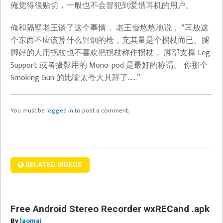
重
俺觉得很贴切，一般也不会冒犯到爱惜耳机的用户。
建
俺和隔壁老王谈了这个事情， 老王慢悠悠地说， “耳放这
的
个东西不应该算什么冒烟的枪，充其量是个拐杖而已。腿
ABSOFUNKINGLUTELY
脚好的人用拐杖也不喜欢把拐杖称作拐杖， 脚部支撑 Leg
FREE
Support 或者摄影用的 Mono-pod 是最好的称谓。 你那个
—
Smoking Gun 的比喻太夸大其辞了……”
Windows
wxAXpro
AirPlay/HomePod
You must be
logged in
to post a comment.
Free
Player/Sender
Android
音
Stereo
频
Recorder
发
wxRECand
送
RELATED VIDEOS
.apk
器
BY
LAOMAI
Free Android Stereo Recorder wxRECand .apk
麦
By
laomai