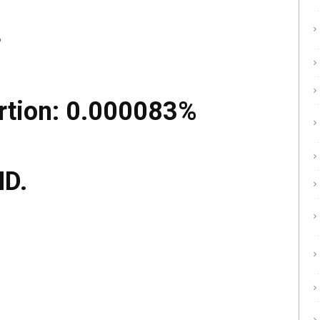
°
ortion: 0.000083%
D.