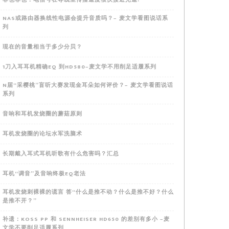
NAS或路由器换线性电源会提升音质吗？– 麦文学看图说话系
列
现在的音量相当于多少分贝？
1刀入耳耳机精确EQ 到HD580–麦文学不用削足适履系列
N届“采樱桃”盲听大赛发现金耳朵如何评价？– 麦文学看图说话
系列
音响和耳机发烧圈的蘑菇原则
耳机发烧圈的论坛水军洗脑术
长期戴入耳式耳机听歌有什么危害吗？汇总
耳机“调音”及音响终极EQ老法
耳机发烧刺裸裸的谎言 答“什么是推不动？什么是推不好？什么
是推不开？”
补遗：KOSS PP 和 SENNHEISER HD650 的差别有多小 –麦
文学不要削足适履系列