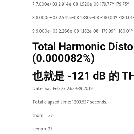
7 7.000e+03 2.914e-08 1.520e-08 179.77° 179.75°
8 8.000e+03 2.549e-08 1.330e-08 -180.00° -180.01
9 9.000e+03 2.266e-08 1.182e-08 -179.99° -180.01°
Total Harmonic Dist
(0.000082%)
也就是 -121 dB 的 TH
Date: Sat Feb 23 23:29:39 2019
Total elapsed time: 1203.537 seconds.
tnom = 27
temp = 27