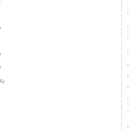
°
°
°
°
°
%)