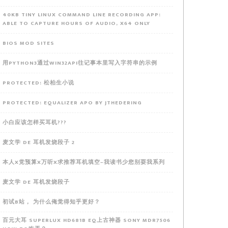
40KB TINY LINUX COMMAND LINE RECORDING APP:
ABLE TO CAPTURE HOURS OF AUDIO, X64 ONLY
BIOS MOD SITES
用PYTHON3通过WIN32API往记事本里写入字符串的示例
PROTECTED: 松柏生小说
PROTECTED: EQUALIZER APO BY JTHEDERING
小白应该怎样买耳机???
麦文学 DE 耳机发烧段子 2
本人X党预算X万听X求推荐耳机填空–我读书少您别耍我系列
麦文学 DE 耳机发烧段子
初试B站， 为什么俺觉得知乎更好？
百元大耳 SUPERLUX HD681B EQ上古神器 SONY MDR7506