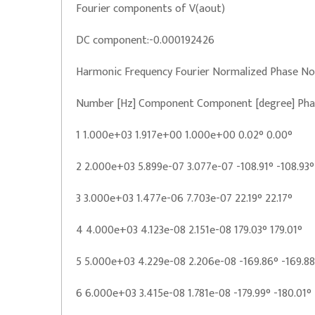
Fourier components of V(aout)
DC component:-0.000192426
Harmonic Frequency Fourier Normalized Phase No
Number [Hz] Component Component [degree] Pha
1 1.000e+03 1.917e+00 1.000e+00 0.02° 0.00°
2 2.000e+03 5.899e-07 3.077e-07 -108.91° -108.93°
3 3.000e+03 1.477e-06 7.703e-07 22.19° 22.17°
4 4.000e+03 4.123e-08 2.151e-08 179.03° 179.01°
5 5.000e+03 4.229e-08 2.206e-08 -169.86° -169.88
6 6.000e+03 3.415e-08 1.781e-08 -179.99° -180.01°