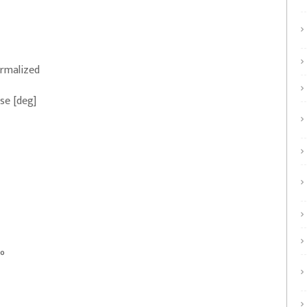
rmalized
se [deg]
°