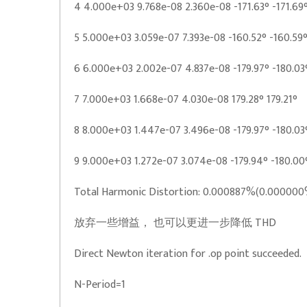
4 4.000e+03 9.768e-08 2.360e-08 -171.63° -171.69
5 5.000e+03 3.059e-07 7.393e-08 -160.52° -160.59
6 6.000e+03 2.002e-07 4.837e-08 -179.97° -180.03
7 7.000e+03 1.668e-07 4.030e-08 179.28° 179.21°
8 8.000e+03 1.447e-07 3.496e-08 -179.97° -180.03
9 9.000e+03 1.272e-07 3.074e-08 -179.94° -180.00
Total Harmonic Distortion: 0.000887%(0.000000
放弃一些增益， 也可以更进一步降低 THD
Direct Newton iteration for .op point succeeded.
N-Period=1