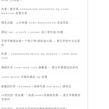
HOW TO咋弄？
补遗：新开苞 SENNHEISER HD280PRO EQ SONY
MDR7506 设置分享
网友点题：上古神器 SONY MDR7506 PK 其他耳机
理论THD <0.001% (-100DB) 的八管耳放/耳擴
手把手教您仿真一个电子管/胆机放大器 — 麦文学初中文化系
列
补遗： SENNHEISER HD419 EQ HD800S + SONY MDR
7506
继续补充 SONY MDR 7506 测量值 — 麦文学看图说话系列
SONY MH750 耳塞实测及 EQ 设置
新颖的耵聍 CERUMEN（俗称耳屎 EAR WAX）调音法
19世纪的“贵金属”：铝质16AWG音箱线实测 — 麦文学看图说
话系列
非也非也：电信号在导线里传播速度很快接近光速?