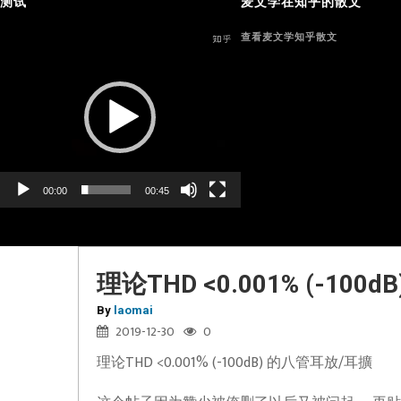
测试
麦文学在知乎的散文
Video
查看麦文学知乎散文
Player
00:00
00:45
理论THD <0.001% (-10
By
laomai
2019-12-30
0
理论THD <0.001% (-100dB) 的八管耳放/耳擴