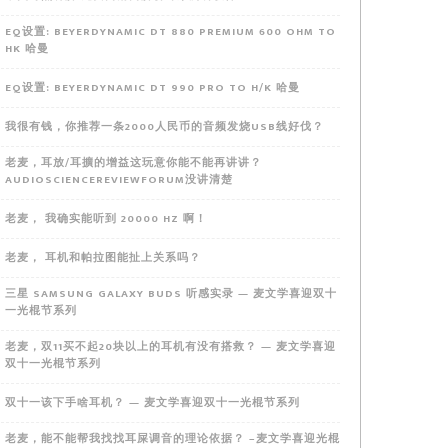
EQ设置: BEYERDYNAMIC DT 880 PREMIUM 600 OHM TO
HK 哈曼
EQ设置: BEYERDYNAMIC DT 990 PRO TO H/K 哈曼
我很有钱，你推荐一条2000人民币的音频发烧USB线好伐？
老麦，耳放/耳擴的增益这玩意你能不能再讲讲？
AUDIOSCIENCEREVIEWFORUM没讲清楚
老麦， 我确实能听到 20000 HZ 啊！
老麦， 耳机和帕拉图能扯上关系吗？
三星 SAMSUNG GALAXY BUDS 听感实录 — 麦文学喜迎双十
一光棍节系列
老麦，双11买不起20块以上的耳机有没有搭救？ — 麦文学喜迎
双十一光棍节系列
双十一该下手啥耳机？ — 麦文学喜迎双十一光棍节系列
老麦，能不能帮我找找耳屎调音的理论依据？ –麦文学喜迎光棍