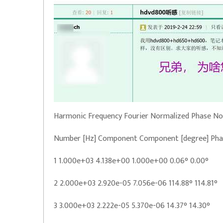
Harmonic Frequency Fourier Normalized Phase No
Number [Hz] Component Component [degree] Pha
1 1.000e+03 4.138e+00 1.000e+00 0.06° 0.00°
2 2.000e+03 2.920e-05 7.056e-06 114.88° 114.81°
3 3.000e+03 2.222e-05 5.370e-06 14.37° 14.30°