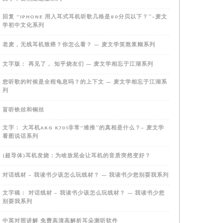
回复 “IPHONE 用入耳式耳机听歌几格是80分贝以下？”–麦文
学初中文化系列
老麦，无线耳机致癌？你怎么看？ — 麦文学笑熬浆糊系列
文字版： 再见了， 知乎烧友们 — 麦文学相忘于江湖系列
您听歌的时候是全程龟息吗？的上下文 — 麦文学相忘于江湖系
列
盲听铁丝和铜丝
文字： 大耳机AKG K701非常“难推”的真相是什么？– 麦文学
看图说话系列
(超导体)耳机发烧：为啥放屁会让耳机的音质突然变好？
对话线材 – 我读书少该怎么玩线材？ — 我读书少您别耍我系列
文字稿： 对话线材 – 我读书少该怎么玩线材？ — 我读书少您
别耍我系列
中英对照讲解 免费高清高解析耳朵测听软件