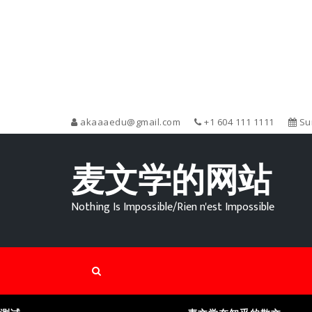
akaaaedu@gmail.com
+1 604 111 1111
Sun
麦文学的网站
Nothing Is Impossible/Rien n'est Impossible