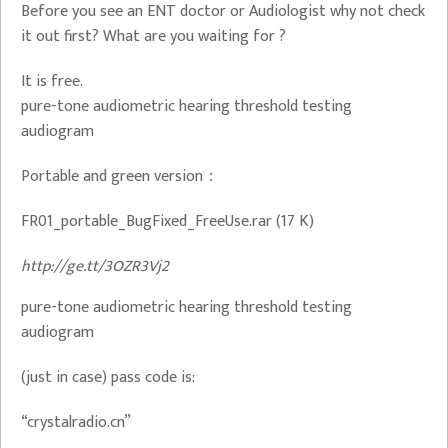
Before you see an ENT doctor or Audiologist why not check
it out first? What are you waiting for ?
It is free.
pure-tone audiometric hearing threshold testing
audiogram
Portable and green version：
FR01_portable_BugFixed_FreeUse.rar (17 K)
http://ge.tt/3OZR3Vj2
pure-tone audiometric hearing threshold testing
audiogram
(just in case) pass code is:
“crystalradio.cn”