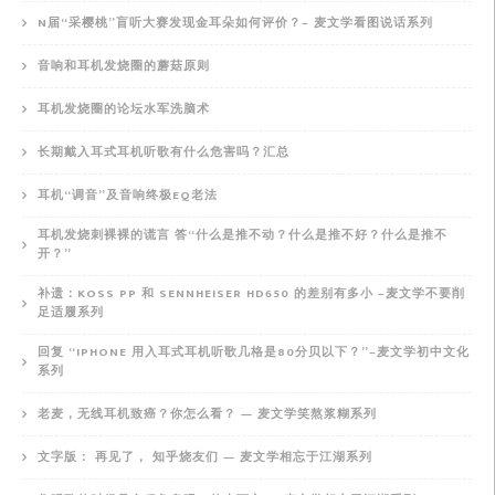
N届“采樱桃”盲听大赛发现金耳朵如何评价？– 麦文学看图说话系列
音响和耳机发烧圈的蘑菇原则
耳机发烧圈的论坛水军洗脑术
长期戴入耳式耳机听歌有什么危害吗？汇总
耳机“调音”及音响终极EQ老法
耳机发烧刺裸裸的谎言 答“什么是推不动？什么是推不好？什么是推不
开？”
补遗：KOSS PP 和 SENNHEISER HD650 的差别有多小 –麦文学不要削
足适履系列
回复 “IPHONE 用入耳式耳机听歌几格是80分贝以下？”–麦文学初中文化
系列
老麦，无线耳机致癌？你怎么看？ — 麦文学笑熬浆糊系列
文字版： 再见了， 知乎烧友们 — 麦文学相忘于江湖系列