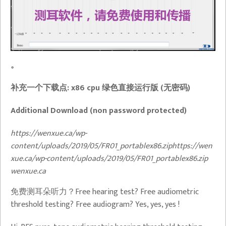
。
补充一个下载点: x86 cpu 绿色直接运行版 (无密码)
Additional Download (non password protected)
https://wenxue.ca/wp-
content/uploads/2019/05/FR01_portablex86.ziphttps://wen
xue.ca/wp-content/uploads/2019/05/FR01_portablex86.zip​
wenxue.ca
免费测耳朵听力？Free hearing test? Free audiometric
threshold testing? Free audiogram? Yes, yes, yes !