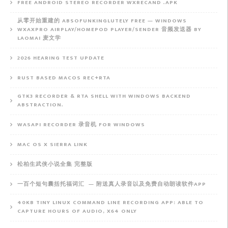
FREE ANDROID STEREO RECORDER WXRECAND .APK
从零开始重建的 ABSOFUNKINGLUTELY FREE — WINDOWS
WXAXPRO AIRPLAY/HOMEPOD PLAYER/SENDER 音频发送器 BY
LAOMAI 麦文学
2026 HEARING TEST UPDATE
RUST BASED MACOS REC+RTA
GTK3 RECORDER & RTA SHELL WITH WINDOWS BACKEND
ABSTRACTION.
WASAPI RECORDER 录音机 FOR WINDOWS
MAC OS X SIERRA LINK
松柏生武侠小说全集 完整版
一百个短句囊括托福词汇 — 附送真人录音以及免费自动朗读软件APP
40KB TINY LINUX COMMAND LINE RECORDING APP: ABLE TO
CAPTURE HOURS OF AUDIO, X64 ONLY