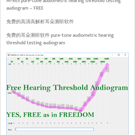
Hi-RES pure-tone audiometric hearing threshold testing
audiogram – FREE
免费的高清高解析耳朵测听软件
免费的耳朵测听软件 pure-tone audiometric hearing
threshold testing audiogram