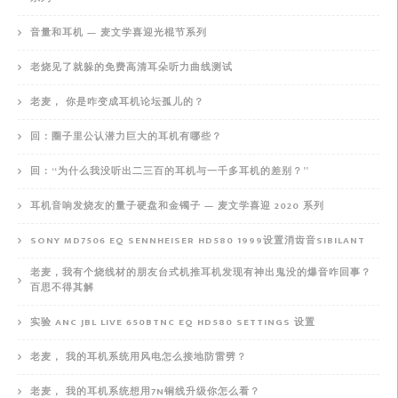
音量和耳机 — 麦文学喜迎光棍节系列
老烧见了就躲的免费高清耳朵听力曲线测试
老麦， 你是咋变成耳机论坛孤儿的？
回：圈子里公认潜力巨大的耳机有哪些？
回：“为什么我没听出二三百的耳机与一千多耳机的差别？”
耳机音响发烧友的量子硬盘和金镯子 — 麦文学喜迎 2020 系列
SONY MD7506 EQ SENNHEISER HD580 1999设置消齿音SIBILANT
老麦，我有个烧线材的朋友台式机推耳机发现有神出鬼没的爆音咋回事？
百思不得其解
实验 ANC JBL LIVE 650BTNC EQ HD580 SETTINGS 设置
老麦， 我的耳机系统用风电怎么接地防雷劈？
老麦， 我的耳机系统想用7N铜线升级你怎么看？