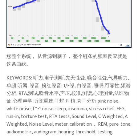
从
您整个系统， 从音源到脑子， 整个链条的频率反应就是
零
这条曲线。
开
KEYWORDS: 听力,电子测听,先天性聋, 噪音性聋,气导听力,
始
单频,听阈, 噪音, 粉红噪音, 1/F噪, 白噪音, 睡眠,可靠性,频谱
重
分析, RTA,测试,噪音水平,声压,校准,测谎,心理测量,法医物
建
证,心理声学,听觉重建,耳蜗,种植,真耳分析,pink noise,
的
white noise, f^-1 noise, sleep, insomnia, stress relief, EEG,
ABSOFUNKINGLUTELY
run-in, torture test, RTA tests, Sound Level, C Weighted, A
FREE
Weighted, Noise Level, meter, calibration， REM, pure-tone,
—
audiometric, audiogram, hearing threshold, testing
Windows