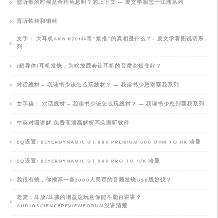
您听歌的时候是全程龟息吗？的上下文 — 麦文学相忘于江湖系列
盲听铁丝和铜丝
文字： 大耳机AKG K701非常“难推”的真相是什么？– 麦文学看图说话系
列
(超导体)耳机发烧：为啥放屁会让耳机的音质突然变好？
对话线材 – 我读书少该怎么玩线材？ — 我读书少您别耍我系列
文字稿： 对话线材 – 我读书少该怎么玩线材？ — 我读书少您别耍我系列
中英对照讲解 免费高清高解析耳朵测听软件
EQ设置: BEYERDYNAMIC DT 880 PREMIUM 600 OHM TO HK 哈曼
EQ设置: BEYERDYNAMIC DT 990 PRO TO H/K 哈曼
我很有钱，你推荐一条2000人民币的音频发烧USB线好伐？
老麦，耳放/耳擴的增益这玩意你能不能再讲讲？
AUDIOSCIENCEREVIEWFORUM没讲清楚