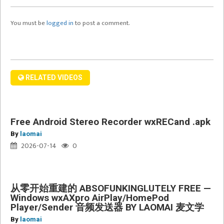
wxAXpro
AirPlay/HomePod
You must be
logged in
to post a comment.
Free
Player/Sender
Android
音
Stereo
频
Recorder
发
wxRECand
送
RELATED VIDEOS
.apk
器
BY
LAOMAI
Free Android Stereo Recorder wxRECand .apk
麦
By
laomai
文
2026-07-14
0
学
从零开始重建的 ABSOFUNKINGLUTELY FREE —
Windows wxAXpro AirPlay/HomePod
2026
Player/Sender 音频发送器 BY LAOMAI 麦文学
Hearing
By
laomai