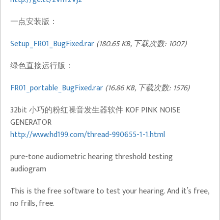
一点安装版：
Setup_FR01_BugFixed.rar
(180.65 KB, 下载次数: 1007)
绿色直接运行版：
FR01_portable_BugFixed.rar
(16.86 KB, 下载次数: 1576)
32bit 小巧的粉红噪音发生器软件 KOF PINK NOISE
GENERATOR
http://www.hd199.com/thread-990655-1-1.html
pure-tone audiometric hearing threshold testing
audiogram
This is the free software to test your hearing. And it’s free,
no frills, free.