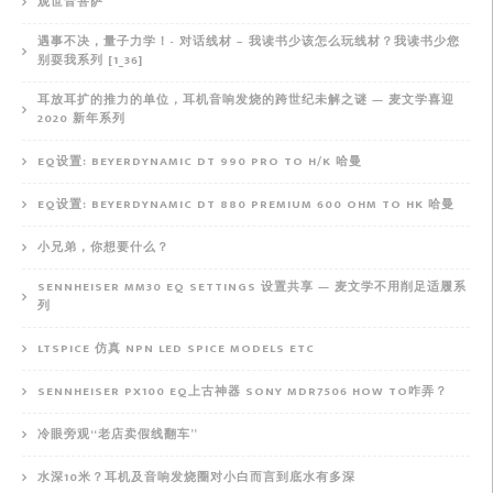
观世音菩萨
遇事不决，量子力学！- 对话线材 – 我读书少该怎么玩线材？我读书少您
别耍我系列 [1_36]
耳放耳扩的推力的单位，耳机音响发烧的跨世纪未解之谜 — 麦文学喜迎
2020 新年系列
EQ设置: BEYERDYNAMIC DT 990 PRO TO H/K 哈曼
EQ设置: BEYERDYNAMIC DT 880 PREMIUM 600 OHM TO HK 哈曼
小兄弟，你想要什么？
SENNHEISER MM30 EQ SETTINGS 设置共享 — 麦文学不用削足适履系
列
LTSPICE 仿真 NPN LED SPICE MODELS ETC
SENNHEISER PX100 EQ上古神器 SONY MDR7506 HOW TO咋弄？
冷眼旁观“老店卖假线翻车”
水深10米？耳机及音响发烧圈对小白而言到底水有多深