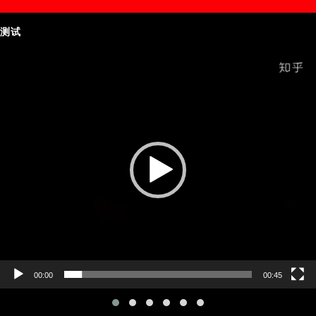
测试
Video
Player
00:00
00:45