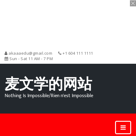
akaaaedu@gmail.com
+1 604 111 1111
Sun - Sat 11 AM - 7 PM
麦文学的网站
Nothing Is Impossible/Rien n'est Impossible