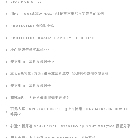
BIOS MOD SITES
用PYTHON3通过WIN32API往记事本里写入字符串的示例
PROTECTED: 松柏生小说
PROTECTED: EQUALIZER APO BY JTHEDERING
小白应该怎样买耳机???
麦文学 DE 耳机发烧段子 2
本人X党预算X万听X求推荐耳机填空–我读书少您别耍我系列
麦文学 DE 耳机发烧段子
初试B站， 为什么俺觉得知乎更好？
百元大耳 SUPERLUX HD681B EQ上古神器 SONY MDR7506 HOW TO
咋弄？
补遗：新开苞 SENNHEISER HD280PRO EQ SONY MDR7506 设置分享