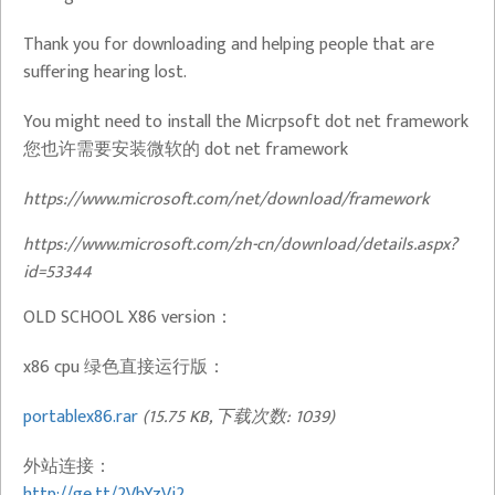
Thank you for downloading and helping people that are
suffering hearing lost.
You might need to install the Micrpsoft dot net framework
您也许需要安装微软的 dot net framework
https://www.microsoft.com/net/download/framework
https://www.microsoft.com/zh-cn/download/details.aspx?
id=53344
OLD SCHOOL X86 version：
x86 cpu 绿色直接运行版：
portablex86.rar
(15.75 KB, 下载次数: 1039)
外站连接：
http://ge.tt/2VhYzVj2