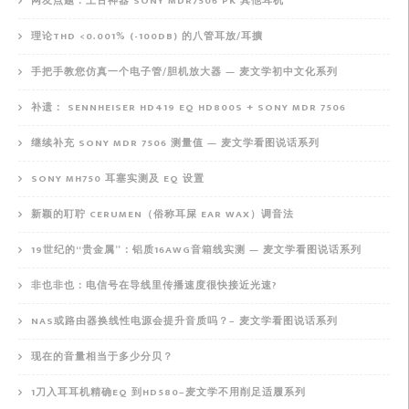
网友点题：上古神器 SONY MDR7506 PK 其他耳机
理论THD <0.001% (-100DB) 的八管耳放/耳擴
手把手教您仿真一个电子管/胆机放大器 — 麦文学初中文化系列
补遗： SENNHEISER HD419 EQ HD800S + SONY MDR 7506
继续补充 SONY MDR 7506 测量值 — 麦文学看图说话系列
SONY MH750 耳塞实测及 EQ 设置
新颖的耵聍 CERUMEN（俗称耳屎 EAR WAX）调音法
19世纪的“贵金属”：铝质16AWG音箱线实测 — 麦文学看图说话系列
非也非也：电信号在导线里传播速度很快接近光速?
NAS或路由器换线性电源会提升音质吗？– 麦文学看图说话系列
现在的音量相当于多少分贝？
1刀入耳耳机精确EQ 到HD580–麦文学不用削足适履系列