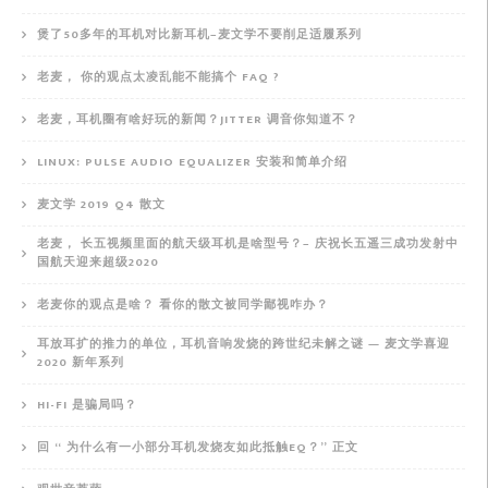
煲了50多年的耳机对比新耳机–麦文学不要削足适履系列
老麦， 你的观点太凌乱能不能搞个 FAQ ?
老麦，耳机圈有啥好玩的新闻？JITTER 调音你知道不？
LINUX: PULSE AUDIO EQUALIZER 安装和简单介绍
麦文学 2019 Q4 散文
老麦， 长五视频里面的航天级耳机是啥型号？– 庆祝长五遥三成功发射中
国航天迎来超级2020
老麦你的观点是啥？ 看你的散文被同学鄙视咋办？
耳放耳扩的推力的单位，耳机音响发烧的跨世纪未解之谜 — 麦文学喜迎
2020 新年系列
HI-FI 是骗局吗？
回 “ 为什么有一小部分耳机发烧友如此抵触EQ？” 正文